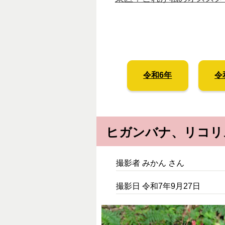
令和6年
令
ヒガンバナ、リコリ
撮影者 みかん さん
撮影日 令和7年9月27日