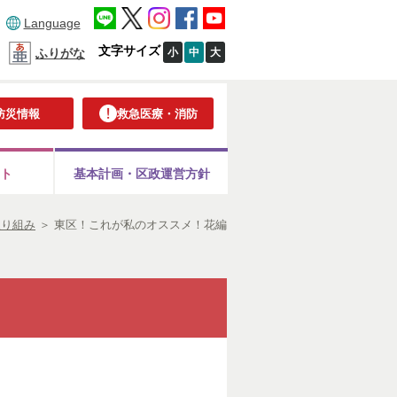
Language
文字サイズ
小
中
大
ふりがな
防災情報
救急医療・消防
ト
基本計画・
区政運営方針
取り組み
＞
東区！これが私のオススメ！花編