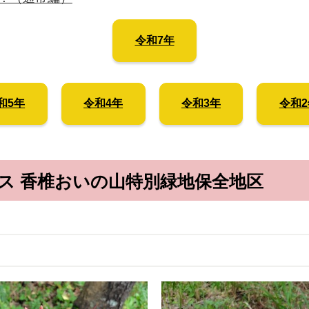
令和7年
和5年
令和4年
令和3年
令和2
ス 香椎おいの山特別緑地保全地区