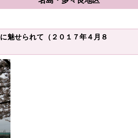
名島・多々良地区
に魅せられて（２０１７年４月８
日）