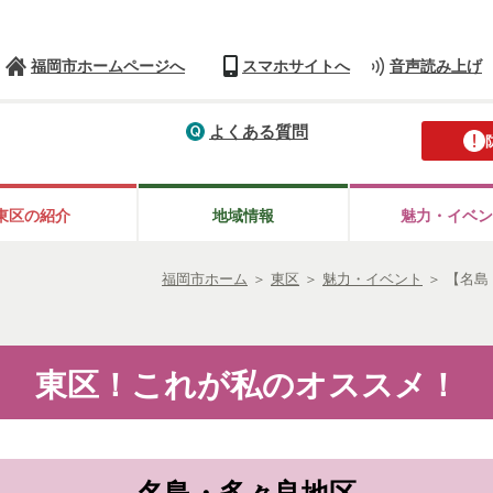
福岡市ホームページへ
スマホサイトへ
音声読み上げ
よくある質問
東区の紹介
地域情報
魅力・イベン
福岡市ホーム
＞
東区
＞
魅力・イベント
＞
【名島
東区！これが私のオススメ！