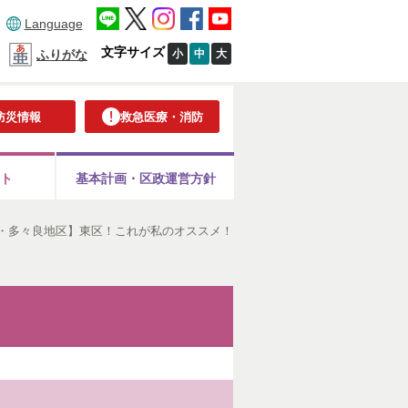
Language
文字サイズ
小
中
大
ふりがな
防災情報
救急医療・消防
ト
基本計画・
区政運営方針
・多々良地区】東区！これが私のオススメ！