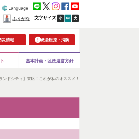
Language
文字サイズ
小
中
大
ふりがな
防災情報
救急医療・消防
ト
基本計画・
区政運営方針
ランドシティ】東区！これが私のオススメ！