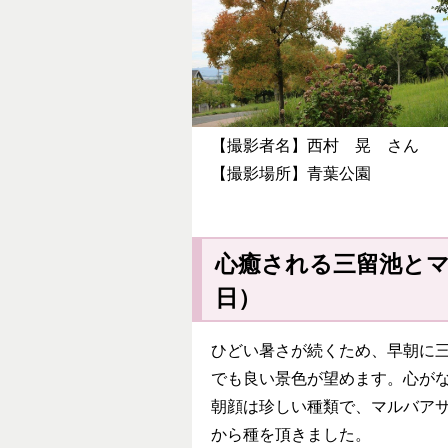
【撮影者名】西村 晃 さん
【撮影場所】青葉公園
心癒される三留池と
ひどい暑さが続くため、早朝に
でも良い景色が望めます。心が
朝顔は珍しい種類で、マルバア
から種を頂きました。