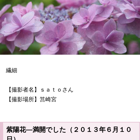
繊細
【撮影者名】ｓａｔｏさん
【撮影場所】筥崎宮
紫陽花―満開でした（２０１３年６月１０
日）