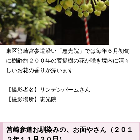
東区筥崎宮参道沿い「恵光院」では毎年６月初旬
に樹齢約２００年の菩提樹の花が咲き境内に清々
しいお花の香りが漂います
【撮影者名】リンデンバームさん
【撮影場所】恵光院
筥崎参道お馴染みの、お面やさん（２０１
２年１１月２０日）