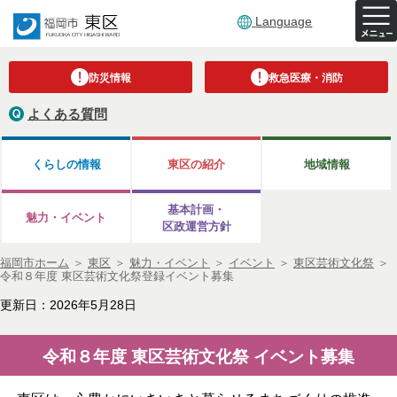
Language
防災情報
救急医療・消防
よくある質問
くらしの情報
東区の紹介
地域情報
基本計画・
魅力・イベント
区政運営方針
福岡市ホーム
＞
東区
＞
魅力・イベント
＞
イベント
＞
東区芸術文化祭
＞
令和８年度 東区芸術文化祭登録イベント募集
更新日：2026年5月28日
令和８年度 東区芸術文化祭 イベント募集