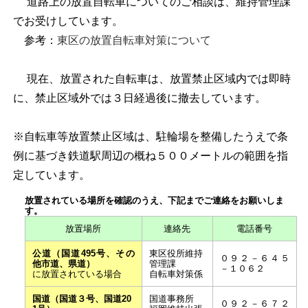
道路上の放置自転車についてのご相談は、維持管理課
でお受けしています。
参考：
東区の放置自転車対策について
現在、放置された自転車は、放置禁止区域内では即時
に、禁止区域外では３日経過後に撤去しています。
※自転車等放置禁止区域は、駐輪場を整備したうえで条
例に基づき鉄道駅周辺の概ね５００メートルの範囲を指
定しています。
放置されている場所を確認のうえ、下記までご連絡をお願いしま
す。
放置場所
連絡先
電話番号
公道（国道495号、その
東区役所維持
０９２－６４５
他市道、県道）
管理課
－１０６２
に放置されている場合
自転車対策係
国道（国道３号、国道20
国道事務所
０９２－６７２