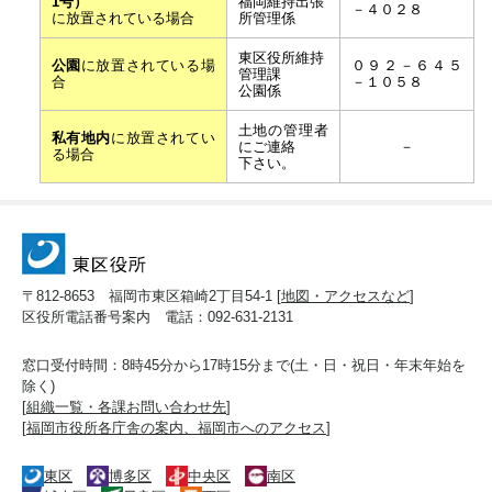
1号）
福岡維持出張
－４０２８
に放置されている場合
所管理係
東区役所維持
公園
に放置されている場
０９２－６４５
管理課
合
－１０５８
公園係
土地の管理者
私有地内
に放置されてい
にご連絡
－
る場合
下さい。
〒812-8653 福岡市東区箱崎2丁目54-1 [
地図・アクセスなど
]
区役所電話番号案内 電話：092-631-2131
窓口受付時間：8時45分から17時15分まで(土・日・祝日・年末年始を
除く)
[
組織一覧・各課お問い合わせ先
]
[
福岡市役所各庁舎の案内、福岡市へのアクセス
]
東区
博多区
中央区
南区