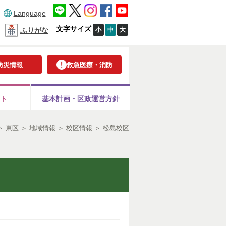
Language
文字サイズ
小
中
大
ふりがな
防災情報
救急医療・消防
ト
基本計画・
区政運営方針
＞
東区
＞
地域情報
＞
校区情報
＞
松島校区