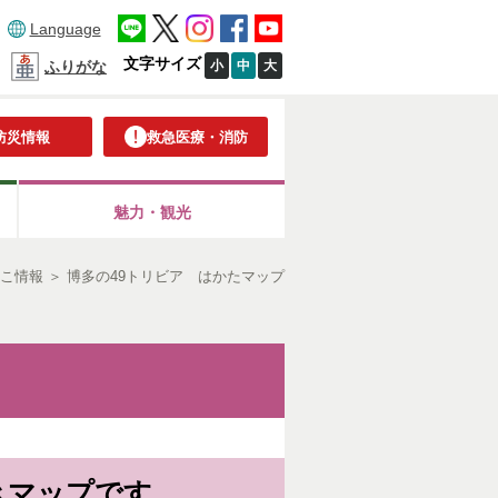
Language
文字サイズ
小
中
大
ふりがな
防災情報
救急医療・消防
魅力・観光
こ情報
＞
博多の49トリビア はかたマップ
きマップです