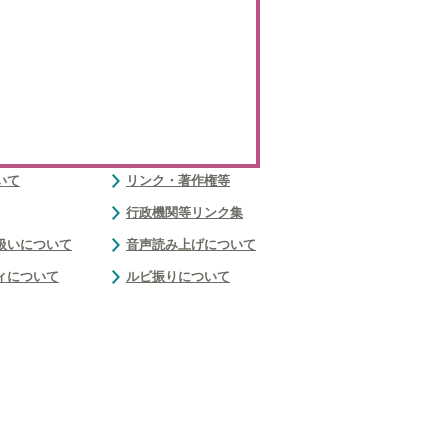
いて
リンク・著作権等
行政機関等リンク集
扱いについて
音声読み上げについて
ィについて
ルビ振りについて