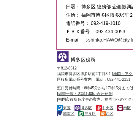
部署： 博多区 総務部 企画振興
住所： 福岡市博多区博多駅前
電話番号： 092-419-1010
ＦＡＸ番号： 092-434-0053
E-mail：
t-shinko.HAWO@city.fu
〒812-8512
福岡市博多区博多駅前2丁目8-1 [
地図・アク
区役所電話番号案内 電話：092-441-2131
窓口受付時間：8時45分から17時15分まで
[
組織一覧・各課お問い合わせ先
]
[
福岡市役所各庁舎の案内、福岡市へのアク
東区
博多区
中央区
南区
城南区
早良区
西区