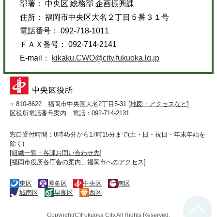
部署： 中央区 総務部 企画振興課
住所： 福岡市中央区大名２丁目５番３１号
電話番号： 092-718-1011
ＦＡＸ番号： 092-714-2141
E-mail：
kikaku.CWO@city.fukuoka.lg.jp
〒810-8622 福岡市中央区大名2丁目5-31 [
地図・アクセスなど
]
区役所電話番号案内 電話：092-714-2131
窓口受付時間：8時45分から17時15分まで(土・日・祝日・年末年始を
除く)
[
組織一覧・各課お問い合わせ先
]
[
福岡市役所各庁舎の案内、福岡市へのアクセス
]
東区
博多区
中央区
南区
城南区
早良区
西区
Copyright(C)Fukuoka City.All Rights Reserved.