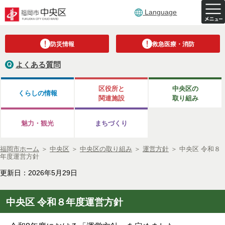
Language
防災情報
救急医療・消防
よくある質問
区役所と
中央区の
くらしの情報
関連施設
取り組み
魅力・観光
まちづくり
福岡市ホーム
＞
中央区
＞
中央区の取り組み
＞
運営方針
＞
中央区 令和８
年度運営方針
更新日：2026年5月29日
中央区 令和８年度運営方針