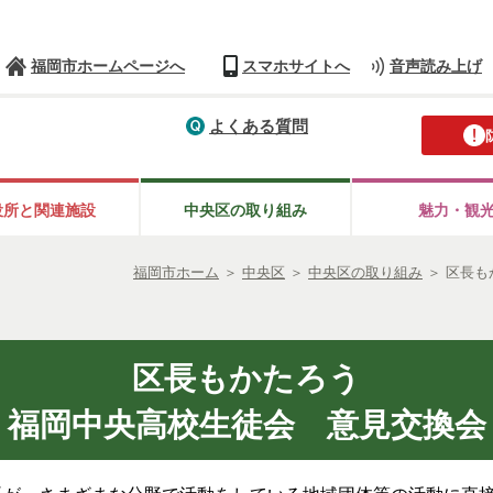
福岡市ホームページへ
スマホサイトへ
音声読み上げ
よくある質問
役所と
関連施設
中央区の
取り組み
魅力・観
福岡市ホーム
＞
中央区
＞
中央区の取り組み
＞
区長も
区長もかたろう
福岡中央高校生徒会 意見交換会