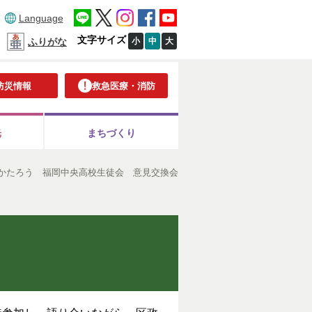
Language
文字サイズ
小
中
大
ふりがな
防災情報
救急医療・消防
光
まちづくり
かたろう 福岡中央高校生徒会 意見交換会