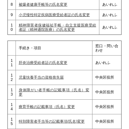
8
被爆者健康手帳等の氏名変更
あいれふ
9
小児慢性特定疾病医療受給者証の氏名変更
あいれふ
1
精神障害者保健福祉手帳・自立支援医療受給
あいれふ
0
者証（精神通院医療）の氏名変更
窓口・問い合
手続き・項目
わせ
1
肝炎治療受給者証の氏名変更
あいれふ
1
1
児童扶養手当の資格喪失届
中央区役所
2
1
身体障がい者手帳の記載事項（氏名）変
中央区役所
3
更
1
療育手帳の記載事項（氏名）変更
中央区役所
4
1
特別障害者手当等の記載事項(氏名)変更
中央区役所
5