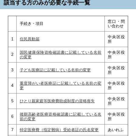
該当する方のみが必要な手続一覧
窓口・問
手続き・項目
い合わせ
中央区役
1
住民異動届
所
国民健康保険資格確認書に記載している名前
中央区役
2
の変更
所
中央区役
3
子ども医療証に記載している名前の変更
所
重度障がい者医療証に記載している名前の変
中央区役
4
更
所
中央区役
5
ひとり親家庭等医療費助成制度の資格喪失
所
後期高齢者医療資格確認書に記載している名
中央区役
6
前の変更
所
7
特定医療費（指定難病）受給者証の氏名変更
あいれふ