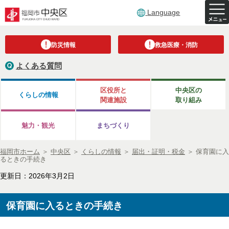
Language
防災情報
救急医療・消防
よくある質問
区役所と
中央区の
くらしの情報
関連施設
取り組み
魅力・観光
まちづくり
福岡市ホーム
＞
中央区
＞
くらしの情報
＞
届出・証明・税金
＞
保育園に入
るときの手続き
更新日：2026年3月2日
保育園に入るときの手続き