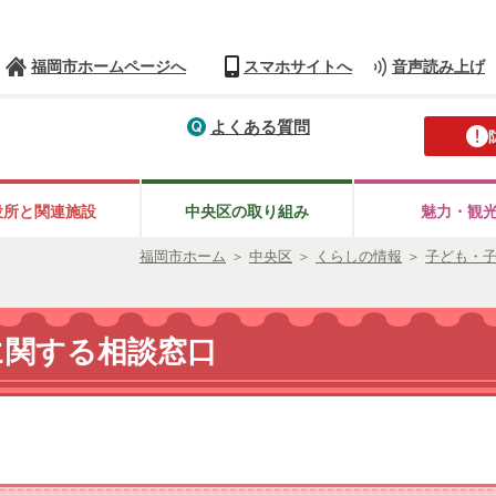
福岡市ホームページへ
スマホサイトへ
音声読み上げ
よくある質問
役所と
関連施設
中央区の
取り組み
魅力・観
福岡市ホーム
＞
中央区
＞
くらしの情報
＞
子ども・
に関する相談窓口