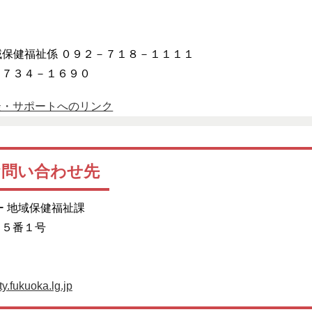
福祉係 ０９２－７１８－１１１１
３４－１６９０
談・サポートへのリンク
お問い合わせ先
ー 地域保健福祉課
目５番１号
y.fukuoka.lg.jp