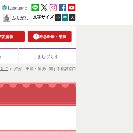
Language
文字サイズ
小
中
大
ふりがな
防災情報
救急医療・消防
光
まちづくり
子育て
＞
妊娠・出産・産後に関する相談窓口