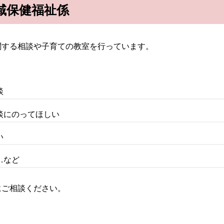
域保健福祉係
関する相談や子育ての教室を行っています。
談
談にのってほしい
い
…など
にご相談ください。