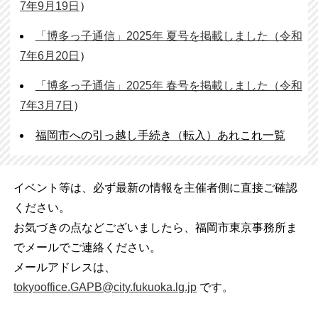
7年9月19日
）
「博多っ子通信」2025年 夏号を掲載しました（令和
7年6月20日
）
「博多っ子通信」2025年 春号を掲載しました（令和
7年3月7日
）
福岡市への引っ越し手続き（転入）あれこれ一覧
イベント等は、必ず最新の情報を主催者側に直接ご確認
ください。
お気づきの点などございましたら、福岡市東京事務所ま
でメールでご連絡ください。
メールアドレスは、
tokyooffice.GAPB@city.fukuoka.lg.jp
です。