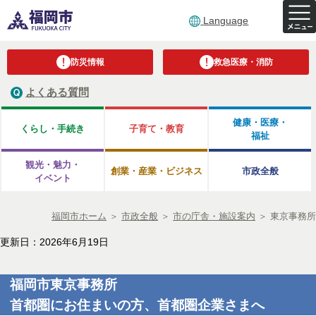
Language
防災情報
救急医療・消防
よくある質問
健康・医療・
くらし・手続き
子育て・教育
福祉
観光・魅力・
創業・産業・ビジネス
市政全般
イベント
福岡市ホーム
＞
市政全般
＞
市の庁舎・施設案内
＞
東京事務所
更新日：2026年6月19日
福岡市東京事務所
首都圏にお住まいの方、首都圏企業さまへ