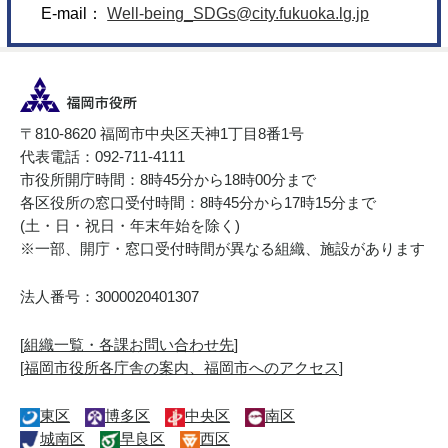
E-mail：
Well-being_SDGs@city.fukuoka.lg.jp
〒810-8620 福岡市中央区天神1丁目8番1号
代表電話：092-711-4111
市役所開庁時間：8時45分から18時00分まで
各区役所の窓口受付時間：8時45分から17時15分まで
(土・日・祝日・年末年始を除く)
※一部、開庁・窓口受付時間が異なる組織、施設があります
法人番号：3000020401307
[
組織一覧・各課お問い合わせ先
]
[
福岡市役所各庁舎の案内、福岡市へのアクセス
]
東区
博多区
中央区
南区
城南区
早良区
西区