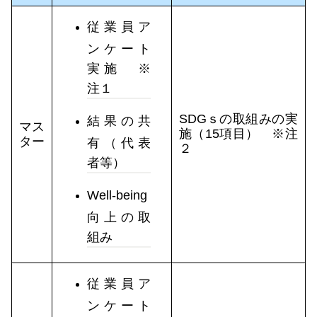
従業員ア
ンケート
実施 ※
注１
SDGｓの取組みの実
結果の共
マス
施（15項目） ※注
ター
有（代表
２
者等）
Well-being
向上の取
組み
従業員ア
ンケート