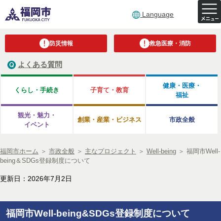
Language
防災情報
救急医療・消防
よくある質問
健康・医療・
くらし・手続き
子育て・教育
福祉
観光・魅力・
創業・産業・ビジネス
市政全般
イベント
福岡市ホーム
＞
市政全般
＞
主なプロジェクト
＞
Well-being
＞
福岡市Well-
being＆SDGs登録制度について
更新日：2026年7月2日
福岡市Well-being&SDGs登録制度について