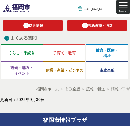
Language
防災情報
救急医療・消防
よくある質問
健康・医療・
くらし・手続き
子育て・教育
福祉
観光・魅力・
創業・産業・ビジネス
市政全般
イベント
福岡市ホーム
＞
市政全般
＞
広報・報道
＞
情報プラザ
更新日：2022年9月30日
福岡市情報プラザ