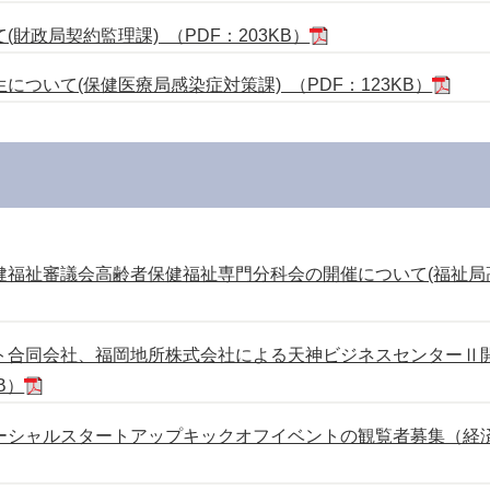
財政局契約監理課) （PDF：203KB）
ついて(保健医療局感染症対策課) （PDF：123KB）
福祉審議会高齢者保健福祉専門分科会の開催について(福祉局高
ト合同会社、福岡地所株式会社による天神ビジネスセンターⅡ
B）
ーシャルスタートアップキックオフイベントの観覧者募集（経済