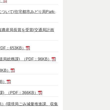
）
いて(住宅都市みどり局Park-
農産局長賞を受賞(交通局計画
：653KB）
総務課) （PDF：96KB）
KB）
B）
（PDF：366KB）
）(環境局ごみ減量推進課、収集