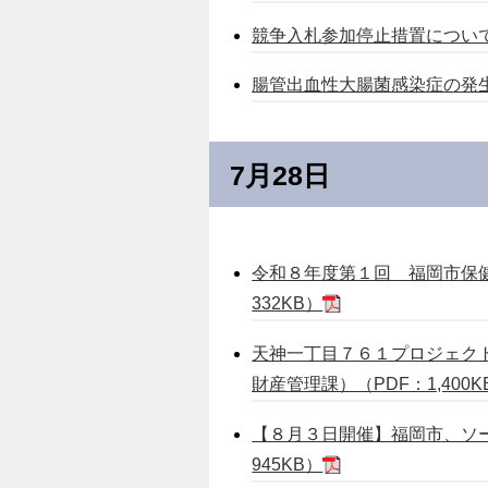
競争入札参加停止措置について(
腸管出血性大腸菌感染症の発生に
7月28日
令和８年度第１回 福岡市保健
332KB）
天神一丁目７６１プロジェク
財産管理課）（PDF：1,400K
【８月３日開催】福岡市、ソ
945KB）