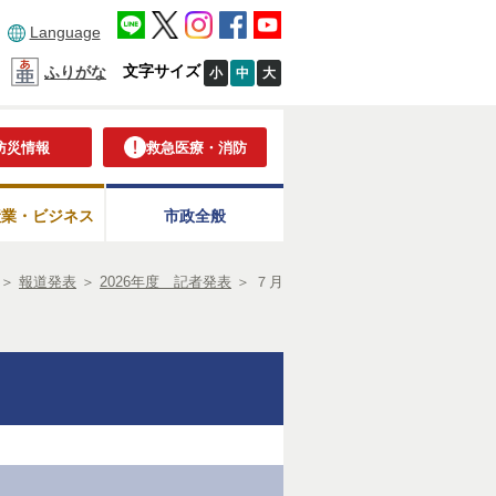
Language
文字サイズ
ふりがな
小
中
大
防災情報
救急医療・消防
産業・ビジネス
市政全般
＞
報道発表
＞
2026年度 記者発表
＞
７月