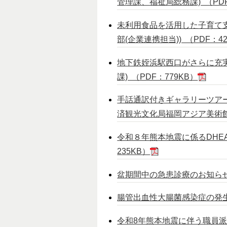
管理課、福祉局総務課) （PDF
未利用食品を活用した子育て
部(企業連携担当)) （PDF：4
地下鉄姪浜駅西口がさらに充
課) （PDF：779KB）
手話通訳付きギャラリーツアー
済観光文化局福岡アジア美術館) 
令和８年熊本地震に係るDHE
235KB）
盆期間中の急患診療のお知らせ(
腸管出血性大腸菌感染症の発生に
令和8年熊本地震に伴う職員派