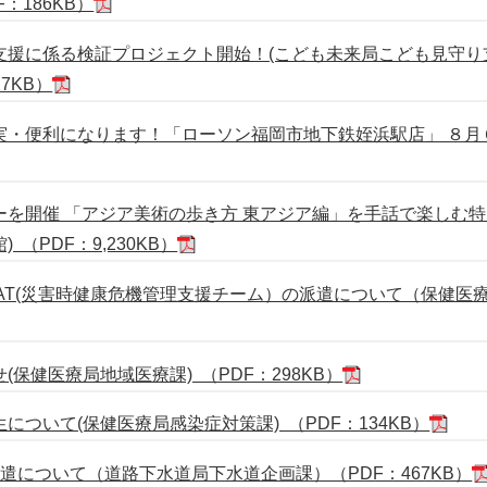
：186KB）
支援に係る検証プロジェクト開始！(こども未来局こども見守り
27KB）
実・便利になります！「ローソン福岡市地下鉄姪浜駅店」 ８月
を開催 「アジア美術の歩き方 東アジア編」を手話で楽しむ特別ツ
（PDF：9,230KB）
AT(災害時健康危機管理支援チーム）の派遣について（保健医療
保健医療局地域医療課) （PDF：298KB）
ついて(保健医療局感染症対策課) （PDF：134KB）
遣について（道路下水道局下水道企画課）（PDF：467KB）