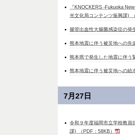
『KNOCKERS -Fukuoka N
光文化局コンテンツ振興課) （P
腸管出血性大腸菌感染症の発生に
熊本地震に伴う被災地への先遣
熊本県で発生した地震に伴う緊
熊本地震に伴う被災地への給水
7月27日
令和９年度福岡市立学校教員
課) （PDF：58KB）