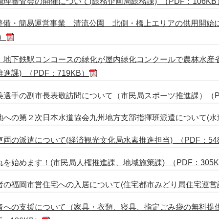
審査会の開催について(総務企画局総務課) （PDF：106KB
公園整備・簡易運営事業 清流公園 北側・橋上エリアの供用開始につ
B）
！地下鉄駅コンコースの緑化が屋内緑化コンクールで農林水産省
課) （PDF：719KB）
選手の副市長表敬訪問について（市民局スポーツ推進課）（PDF
への第２次日本水道協会九州地方支部指揮班派遣について(水道局
両の派遣について(経済観光文化局水素推進担当) （PDF：548
始めます！(市民局人権推進課、地域施策課) （PDF：305K
の福岡市営住宅への入居について(住宅都市みどり局住宅運営課) 
者への支援について（家具・衣類、寝具、指定ごみ袋の無料提供