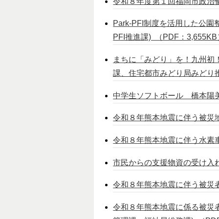
令和８年度第１回福岡市政治倫理
Park-PFI制度を活用した
PFI推進課) （PDF：3,655K
まちに「みどり」を！九州初
課、住宅都市みどり局みどり推進
中学生ソフトボール 橋本陽美
令和８年熊本地震に伴う被災地
令和８年熊本地震に伴う水素車
市民からの支援物資の受け入れを
令和８年熊本地震に伴う被災者
令和８年熊本地震に係る被災