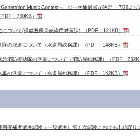
ew Generation Music Contest -』 の一次通過者が決定！ 
DF：700KB）
ついて(保健医療局感染症対策課) （PDF：121KB）
隊の派遣について（水道局総務課）（PDF：148KB）
急消防援助隊の派遣について（消防局総務課）（PDF：232K
車の派遣について（水道局総務課）（PDF：142KB）
採用候補者選考試験（一般選考）第１次試験における出題誤りに