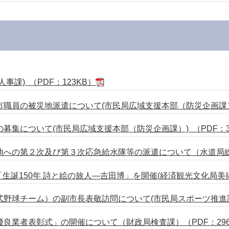
課) （PDF：123KB）
職員の被災地派遣について(市民局広域支援本部（防災企画課）) 
募集について(市民局広域支援本部（防災企画課）) （PDF：3
への第２次及び第３次応急給水隊等の派遣について（水道局総務
「生誕150年 詩と絵の旅人―吉田博」を開催(経済観光文化局美術館
野球チーム）の副市長表敬訪問について(市民局スポーツ推進課)（
良業者表彰式」の開催について（財政局検査課）（PDF：296