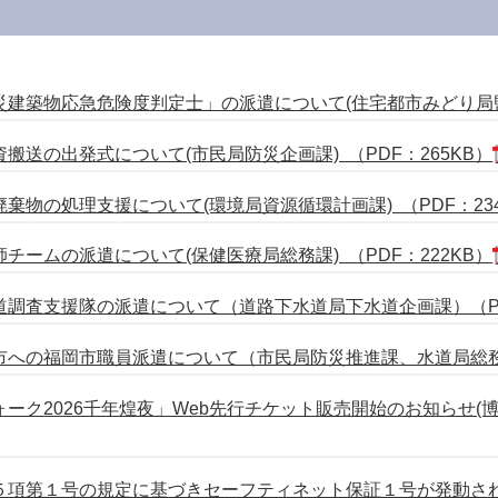
建築物応急危険度判定士」の派遣について(住宅都市みどり局監察指
送の出発式について(市民局防災企画課) （PDF：265KB）
棄物の処理支援について(環境局資源循環計画課) （PDF：234
ームの派遣について(保健医療局総務課) （PDF：222KB）
調査支援隊の派遣について（道路下水道局下水道企画課）（PDF
への福岡市職員派遣について（市民局防災推進課、水道局総務課
ーク2026千年煌夜」Web先行チケット販売開始のお知らせ(博
５項第１号の規定に基づきセーフティネット保証１号が発動され