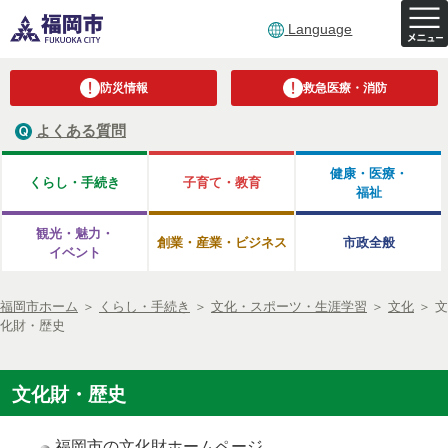
Language
防災情報
救急医療・消防
よくある質問
健康・医療・
くらし・手続き
子育て・教育
福祉
観光・魅力・
創業・産業・ビジネス
市政全般
イベント
福岡市ホーム
＞
くらし・手続き
＞
文化・スポーツ・生涯学習
＞
文化
＞
文
化財・歴史
文化財・歴史
福岡市の文化財ホームページ