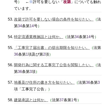
号
）
←
※
許可を要しない「
改築
」についても触れ
ています。
改築で許可を要しない場合の条件を知りたい。
（
法
第
34
条第
14
号
）
特定流通業務施設とは何か。
（
法第
34
条第
14
号
）
「工事完了届出書」の提出期限を知りたい。
（
法第
36
条第
1
項及び第
2
項
）
開発行為に関する工事完了公告を閲覧したい。
（
法
第
36
条第
3
項
）
地番及び住所の書き方を知りたい。
（
法第
36
条第
3
項「工事完了公告」
）
建築承認とは何か。
（
法第
37
条第
1
号
）