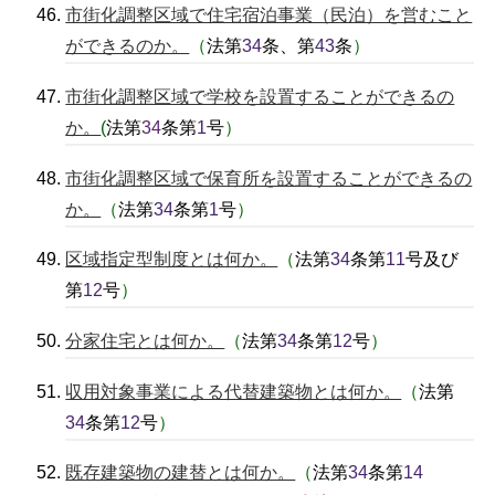
市街化調整区域で住宅宿泊事業（民泊）を営むこと
ができるのか。
（
法第
34
条、第
43
条
）
市街化調整区域で学校を設置することができるの
か。
(
法第
34
条第
1
号
）
市街化調整区域で保育所を設置することができるの
か。
（
法第
34
条第
1
号
）
区域指定型制度とは何か。
（
法第
34
条第
11
号及び
第
12
号
）
分家住宅とは何か。
（
法第
34
条第
12
号
）
収用対象事業による代替建築物とは何か。
（
法第
34
条第
12
号
）
既存建築物の建替とは何か。
（
法第
34
条第
14