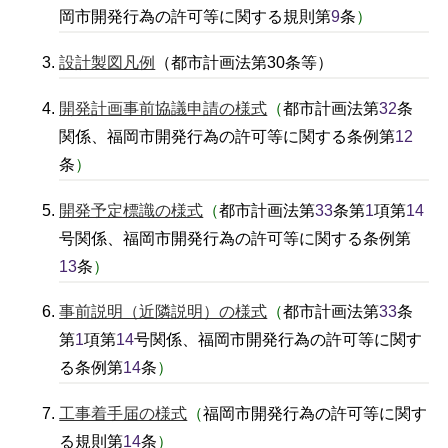
岡市開発行為の許可等に関する規則第
9
条
）
設計製図凡例
（都市計画法第30条等）
開発計画事前協議申請の様式
（
都市計画法第
32
条
関係、福岡市開発行為の許可等に関する条例第
12
条
）
開発予定標識の様式
（
都市計画法第
33
条第
1
項第
14
号関係、福岡市開発行為の許可等に関する条例第
13
条
）
事前説明（近隣説明）の様式
（
都市計画法第
33
条
第
1
項第
14
号関係、福岡市開発行為の許可等に関す
る条例第
14
条
）
工事着手届の様式
（
福岡市開発行為の許可等に関す
る規則第
14
条
）