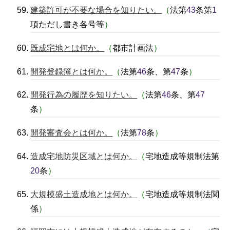
建築許可が不要な場合を知りたい。
（
法第
43
条第
1
項ただし書き各号等
）
既成宅地とは何か。
（
都市計画法
）
開発登録簿とは何か。
（
法第
46
条、第
47
条
）
開発行為の履歴を知りたい。
（
法第
46
条、第
47
条
）
開発審査会とは何か。
（
法第
78
条
）
造成宅地防災区域とは何か。
（
宅地造成等規制法第
20
条
）
大規模盛土造成地とは何か。
（
宅地造成等規制法関
係
）