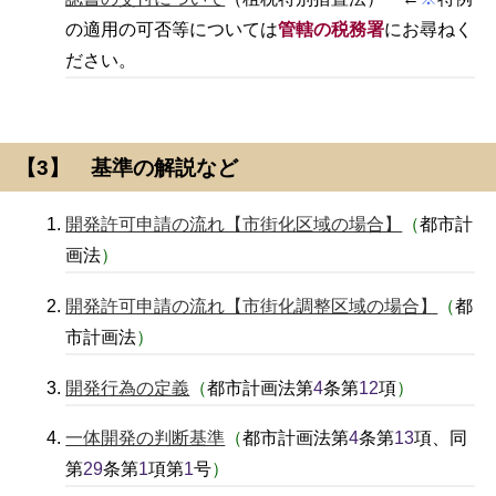
の適用の可否等については
管轄の税務署
にお尋ねく
ださい。
【3】 基準の解説など
開発許可申請の流れ【市街化区域の場合】
（
都市計
画法
）
開発許可申請の流れ【市街化調整区域の場合】
（
都
市計画法
）
開発行為の定義
（
都市計画法第
4
条第
12
項
）
一体開発の判断基準
（
都市計画法第
4
条第
13
項、同
第
29
条第
1
項第
1
号
）