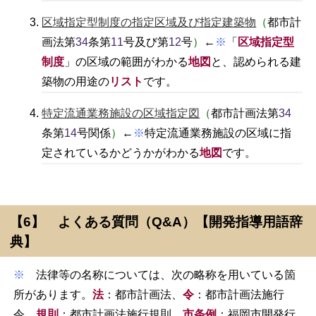
区域指定型制度の指定区域及び指定建築物
（
都市計
画法第
34
条第
11
号及び第
12
号
）
←
※
「
区域指定型
制度
」の区域の範囲がわかる
地図
と、認められる建
築物の用途の
リスト
です。
特定流通業務施設の区域指定図
（
都市計画法第
34
条第
14
号関係
）
←
※
特定流通業務施設の区域に指
定されているかどうかがわかる
地図
です。
【6】 よくある質問（Q&A）【開発指導用語辞
典】
※
法律等の名称については、次の略称を用いている箇
所があります。
法
：都市計画法、
令
：都市計画法施行
令、
規則
：都市計画法施行規則、
市条例
：福岡市開発行