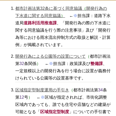
都市計画法第32条に基づく同意協議
（
開発行為の
下水道に関する同意協議
）
←
※
担当課：道路下水
道局
道路利活用推進課
、「開発行為の際の下水道に
関する同意協議を行う際の注意事項」及び「開発行
為等における雨水流出抑制方式の取扱と解説・計算
例」が掲載されています。
開発行為による公園等の設置について
（
都市計画法
第
32
条関係
）
←
※
担当課：政策課及び
整備課
、
一定規模以上の開発行為を行う場合に設置が義務付
けられている公園等の設置基準です。
区域指定型制度運用の手引き
（
都市計画法第
34
条
第
12
号
）
←
※
区域が指定されれば、市街化調整
区域内であっても、誰でも住宅や店舗などの建築が
可能となる「
区域指定型制度
」についての手引書で