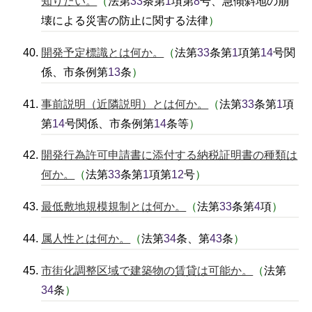
知りたい。
（
法第
33
条第
1
項第
8
号、急傾斜地の崩
壊による災害の防止に関する法律
）
開発予定標識とは何か。
（
法第
33
条第
1
項第
14
号関
係、市条例第
13
条
）
事前説明（近隣説明）とは何か。
（
法第
33
条第
1
項
第
14
号関係、市条例第
14
条等
）
開発行為許可申請書に添付する納税証明書の種類は
何か。
（
法第
33
条第
1
項第
12
号
）
最低敷地規模規制とは何か。
（
法第
33
条第
4
項
）
属人性とは何か。
（
法第
34
条、第
43
条
）
市街化調整区域で建築物の賃貸は可能か。
（
法第
34
条
）