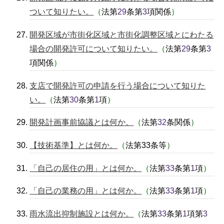
ついて知りたい。
（
法第
29
条第
3
項関係
）
開発区域が市街化区域と市街化調整区域とにわたる
場合の開発許可について知りたい。
（
法第
29
条第
3
項関係
）
支店で開発許可の申請を行う場合について知りた
い。
（
法第
30
条第
1
項
）
開発計画事前協議とは何か。
（
法第
32
条関係
）
【技術基準】とは何か。
（
法第33条等
）
「自己の居住の用」とは何か。
（
法第
33
条第
1
項
）
「自己の業務の用」とは何か。
（
法第
33
条第
1
項
）
雨水流出抑制施設とは何か。
（
法第
33
条第
1
項第
3