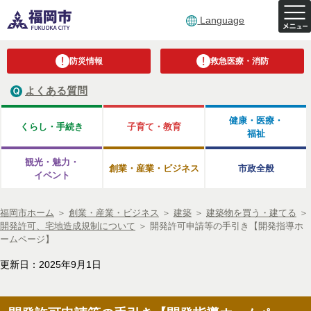
Language
防災情報
救急医療・消防
よくある質問
健康・医療・
くらし・手続き
子育て・教育
福祉
観光・魅力・
創業・産業・ビジネス
市政全般
イベント
福岡市ホーム
＞
創業・産業・ビジネス
＞
建築
＞
建築物を買う・建てる
＞
開発許可、宅地造成規制について
＞
開発許可申請等の手引き【開発指導ホ
ームページ】
更新日：2025年9月1日