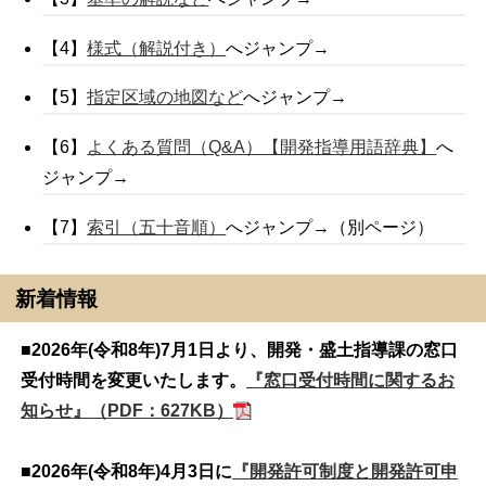
【4】
様式（解説付き）
へジャンプ→
【5】
指定区域の地図など
へジャンプ→
【6】
よくある質問（Q&A）【開発指導用語辞典】
へ
ジャンプ→
【7】
索引（五十音順）
へジャンプ→（別ページ）
新着情報
■
2026年(令和8年)7月1日より、開発・盛土指導課の窓口
受付時間を変更いたします。
『窓口受付時間に関するお
知らせ』（PDF：627KB）
■
2026年(令和8年)4月3日に
『開発許可制度と開発許可申