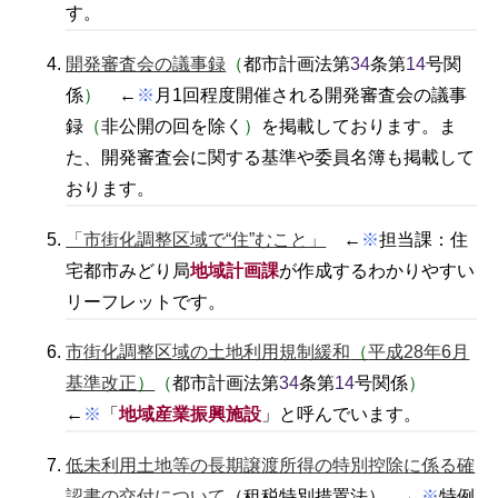
す。
開発審査会の議事録
（
都市計画法第
34
条第
14
号関
係
）
←
※
月1回程度開催される開発審査会の議事
録
（
非公開の回を除く
）
を掲載しております。ま
た、開発審査会に関する基準や委員名簿も掲載して
おります。
「市街化調整区域で“住”むこと」
←
※
担当課：住
宅都市みどり局
地域計画課
が作成するわかりやすい
リーフレットです。
市街化調整区域の土地利用規制緩和
（
平成28年6月
基準改正
）
（
都市計画法第
34
条第
14
号関係
）
←
※
「
地域産業振興施設
」と呼んでいます。
低未利用土地等の長期譲渡所得の特別控除に係る確
認書の交付について
（租税特別措置法） ←
※
特例