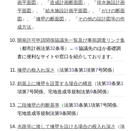
画平面図
」、「
造成計画断面図
」、「
排水施設計画
平面図
」、「
給水施設計画平面図
」、「
がけの断面
図
」、「
擁壁の断面図
」、「
その他の設計図等の作
成方法
」
開発許可申請関係協議先一覧及び事前調査リンク集
（
都市計画法第
32
条等
）
←
※
協議先のほか基礎調
査に便利なサイトや窓口を紹介しております。
擁壁の根入れ深さ
（
法第
33
条第
1
項第
7
号関係
）
斜面上に擁壁を設置する場合の構造
（
法第
33
条第
1
項第
7
号関係、宅地造成等規制法第
9
条関係
）
二段擁壁の判断基準
（
法第
33
条第
1
項第
7
号関係、
宅地造成等規制法第
9
条関係
）
水路等に接して擁壁を設ける場合の根入れ深さ
（
法