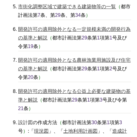
市街化調整区域で建築できる建築物等の一覧
（
都市
計画法第
7
条、第
29
条、第
34
条
）
開発許可の適用除外となる一定規模未満の開発行為
の基準と解説
（
都市計画法第
29
条第
1
項第
1
号及び
令第
19
条
）
開発許可の適用除外となる農林漁業用施設及び住宅
の基準と解説
（
都市計画法第
29
条第
1
項第
2
号及び
令第
20
条
）
開発許可の適用除外となる公益上必要な建築物の基
準と解説
（
都市計画法第
29
条第
1
項第
3
号及び令第
21
条
）
設計図
の作成方法
（
都市計画法第
30
条第
1
項第
3
号
）
:「
現況図
」、「
土地利用計画図
」、「
造成計