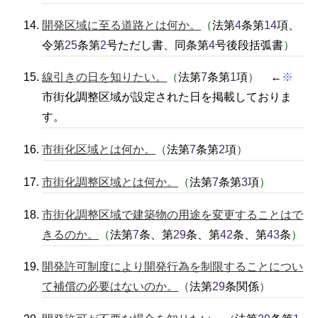
開発区域に至る道路とは何か。
（
法第
4
条第
14
項、
令第
25
条第
2
号ただし書、同条第
4
号後段括弧書
）
線引きの日を知りたい。
（
法第
7
条第
1
項
）
←
※
市街化調整区域が設定された日を掲載しておりま
す。
市街化区域とは何か。
（
法第
7
条第
2
項
）
市街化調整区域とは何か。
（
法第
7
条第
3
項
）
市街化調整区域で建築物の用途を変更することはで
きるのか。
（
法第
7
条、第
29
条、第
42
条、第
43
条
）
開発許可制度により開発行為を制限することについ
て補償の必要はないのか。
（
法第
29
条関係
）