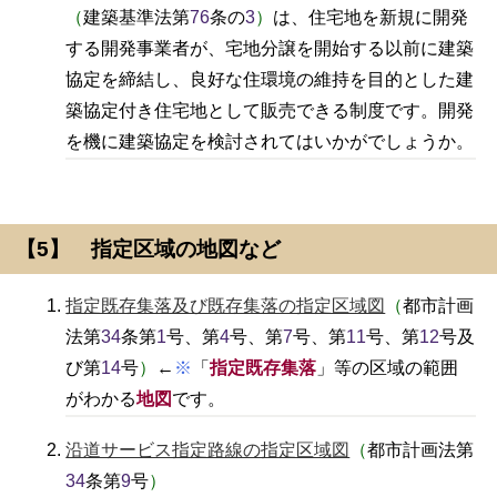
（
建築基準法第
76
条の
3
）
は、住宅地を新規に開発
する開発事業者が、宅地分譲を開始する以前に建築
協定を締結し、良好な住環境の維持を目的とした建
築協定付き住宅地として販売できる制度です。開発
を機に建築協定を検討されてはいかがでしょうか。
【5】 指定区域の地図など
指定既存集落及び既存集落の指定区域図
（
都市計画
法第
34
条第
1
号、第
4
号、第
7
号、第
11
号、第
12
号及
び第
14
号
）
←
※
「
指定既存集落
」等の区域の範囲
がわかる
地図
です。
沿道サービス指定路線の指定区域図
（
都市計画法第
34
条第
9
号
）