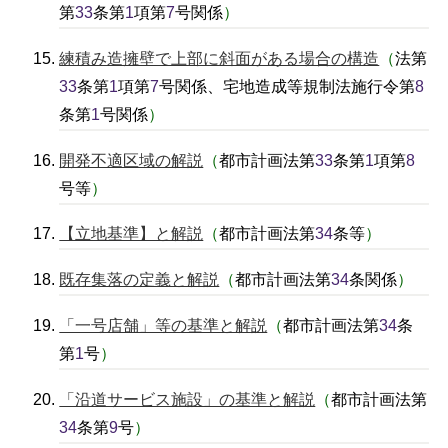
第
33
条第
1
項第
7
号関係
）
練積み造擁壁で上部に斜面がある場合の構造
（
法第
33
条第
1
項第
7
号関係、宅地造成等規制法施行令第
8
条第
1
号関係
）
開発不適区域の解説
（
都市計画法第
33
条第
1
項第
8
号等
）
【立地基準】と解説
（
都市計画法第
34
条等
）
既存集落の定義と解説
（
都市計画法第
34
条関係
）
「一号店舗」等の基準と解説
（
都市計画法第
34
条
第
1
号
）
「沿道サービス施設」の基準と解説
（
都市計画法第
34
条第
9
号
）