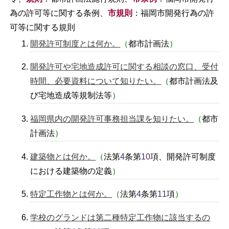
為の許可等に関する条例、
市規則
：福岡市開発行為の許
可等に関する規則
開発許可制度とは何か。
（
都市計画法
）
開発許可や宅地造成許可に関する相談の窓口、受付
時間、必要資料について知りたい。
（
都市計画法及
び宅地造成等規制法等
）
福岡県内の開発許可事務担当課を知りたい。
（
都市
計画法
）
建築物とは何か。
（
法第
4
条第
10
項、開発許可制度
における建築物の定義
）
特定工作物とは何か。
（
法第
4
条第
11
項
）
学校のグランドは第二種特定工作物に該当するの