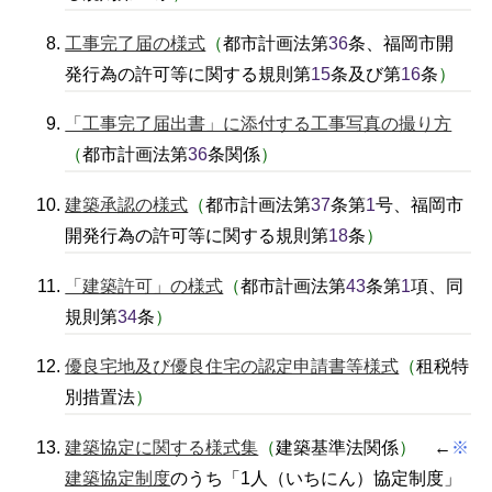
工事完了届の様式
（
都市計画法第
36
条、福岡市開
発行為の許可等に関する規則第
15
条及び第
16
条
）
「工事完了届出書」に添付する工事写真の撮り方
（
都市計画法第
36
条関係
）
建築承認の様式
（
都市計画法第
37
条第
1
号、福岡市
開発行為の許可等に関する規則第
18
条
）
「建築許可」の様式
（
都市計画法第
43
条第
1
項、同
規則第
34
条
）
優良宅地及び優良住宅の認定申請書等様式
（
租税特
別措置法
）
建築協定に関する様式集
（
建築基準法関係
）
←
※
建築協定制度
のうち「1人（いちにん）協定制度」