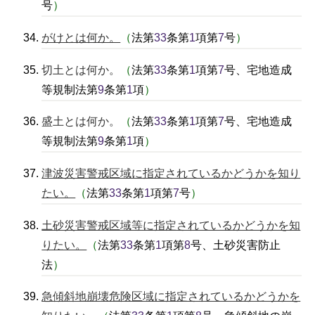
号
）
がけとは何か。
（
法第
33
条第
1
項第
7
号
）
切土とは何か。
（
法第
33
条第
1
項第
7
号、宅地造成
等規制法第
9
条第
1
項
）
盛土とは何か。
（
法第
33
条第
1
項第
7
号、宅地造成
等規制法第
9
条第
1
項
）
津波災害警戒区域に指定されているかどうかを知り
たい。
（
法第
33
条第
1
項第
7
号
）
土砂災害警戒区域等に指定されているかどうかを知
りたい。
（
法第
33
条第
1
項第
8
号、土砂災害防止
法
）
急傾斜地崩壊危険区域に指定されているかどうかを