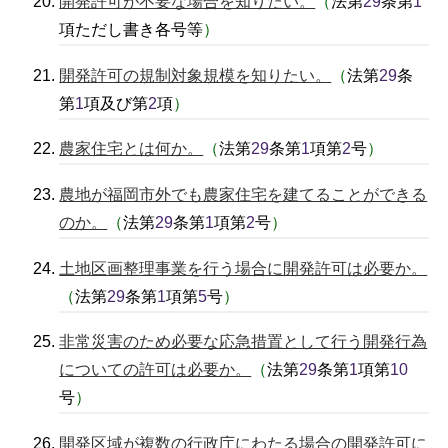
開発許可が不要な場合を知りたい。
（
法第
29
条第
1
項ただし書き各号等
）
開発許可の規制対象規模を知りたい。
（
法第
29
条
第
1
項及び第
2
項
）
農家住宅とは何か。
（
法第
29
条第
1
項第
2
号
）
農地が福岡市外でも農家住宅を建てることができる
のか。
（
法第
29
条第
1
項第
2
号
）
土地区画整理事業を行う場合に開発許可は必要か。
（
法第
29
条第
1
項第
5
号
）
非常災害のため必要な応急措置として行う開発行為
についての許可は必要か。
（
法第
29
条第
1
項第
10
号
）
開発区域が複数の行政庁にわたる場合の開発許可に