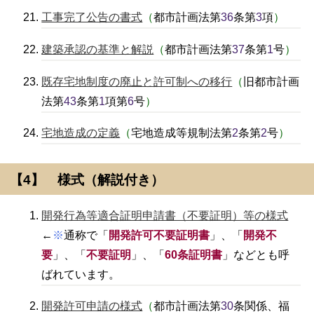
工事完了公告の書式
（
都市計画法第
36
条第
3
項
）
建築承認の基準と解説
（
都市計画法第
37
条第
1
号
）
既存宅地制度の廃止と許可制への移行
（
旧都市計画
法第
43
条第
1
項第
6
号
）
宅地造成の定義
（
宅地造成等規制法第
2
条第
2
号
）
【4】 様式（解説付き）
開発行為等適合証明申請書（不要証明）等の様式
←
※
通称で「
開発許可不要証明書
」、「
開発不
要
」、「
不要証明
」、「
60条証明書
」などとも呼
ばれています。
開発許可申請の様式
（
都市計画法第
30
条関係、福