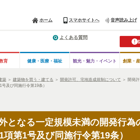
ホーム
スマホサイトへ
音声読み上げ
よくある質問
教育
健康・医療・
福祉
観光・魅力・
イベント
創業・
建築
＞
建築物を買う・建てる
＞
開発許可、宅地造成規制について
＞
開発許
1号及び同施行令第19条）
外となる一定規模未満の開発行為
1項第1号及び同施行令第19条）