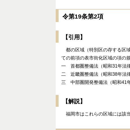
令第19条第2項
【引用】
都の区域（特別区の存する区域
ての前項の表市街化区域の項の
一 首都圏整備法（昭和31年法
二 近畿圏整備法（昭和38年法
三 中部圏開発整備法（昭和41年
【解説】
福岡市はこれらの区域には該当