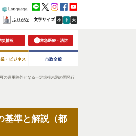
Language
文字サイズ
ふりがな
小
中
大
防災情報
救急医療・消防
産業・ビジネス
市政全般
可の適用除外となる一定規模未満の開発行
の基準と解説（都