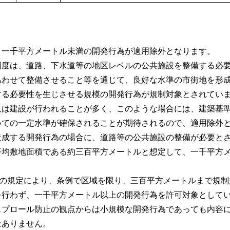
一千平方メートル未満の開発行為が適用除外となります。
度は、道路、下水道等の地区レベルの公共施設を整備する必要
あわせて整備させること等を通じて、良好な水準の市街地を形
する必要性を生じさせる規模の開発行為が規制対象とされてい
又は建設が行われることが多く、このような場合には、建築基
いての一定水準が確保されることが期待されるので、適用除外
成する開発行為の場合に、道路等の公共施設の整備が必要とさ
平均敷地面積である約三百平方メートルと想定して、一千平方
書の規定により、条例で区域を限り、三百平方メートルまで規制
を行わず、一千平方メートル以上の開発行為を許可対象として
プロール防止の観点からは小規模な開発行為であっても内容に
はありません。