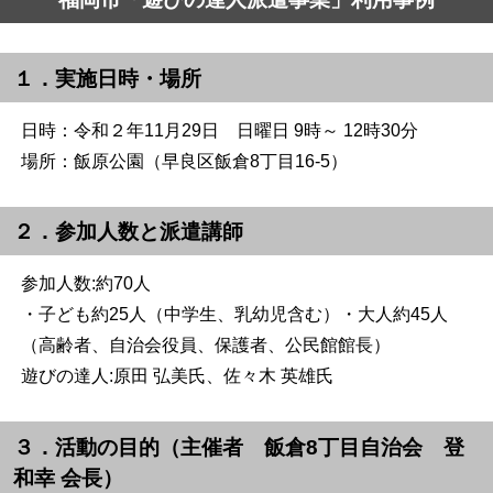
１．実施日時・場所
日時：令和２年11月29日 日曜日 9時～ 12時30分
場所：飯原公園（早良区飯倉
8
丁目
16-5
）
２．参加人数と派遣講師
参加人数:約70人
・子ども約
25
人（中学生、乳幼児含む）・大人約45人
（高齢者、自治会役員、保護者、公民館館長）
遊びの達人:原田 弘美氏、佐々木 英雄氏
３．活動の目的（主催者 飯倉
8
丁目自治会 登
和幸 会長）