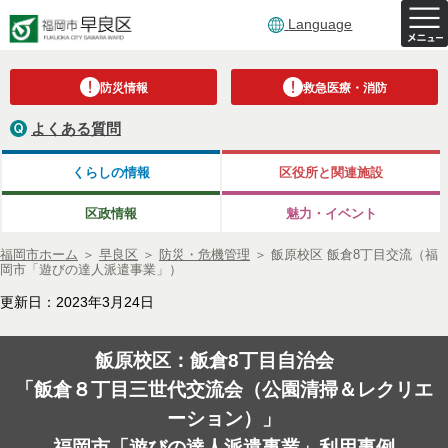
Language
防災情報
救急医療・消防
よくある質問
くらしの情報
区役所と関連施設
区政情報
魅力・イベント
福岡市ホーム
＞
早良区
＞
防災・危機管理
＞
飯原校区 飯倉8丁目交流（福
岡市「遊びの達人派遣事業」）
更新日：2023年3月24日
飯原校区：飯倉
8
丁目自治会
「飯倉８丁目三世代交流会（公園清掃＆レクリエ
ーション）」
福岡市「遊びの達人派遣事業」利用事例