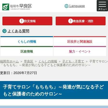
Language
防災情報
救急医療・消防
よくある質問
くらしの情報
区役所と関連施設
区政情報
魅力・イベント
福岡市ホーム
＞
早良区
＞
くらしの情報
＞
子ども・子育て
＞
子育てサロン
「もちもち」～発達が気になる子どもと保護者のためのサロン～
更新日：2026年7月27日
子育てサロン「もちもち」～発達が気になる子ど
もと保護者のためのサロン～