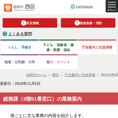
Language
防災情報
救急医療・消防
よくある質問
子ども・高齢者・健
くらし・手続き
庁舎案内と区政情報
康・医療・福祉
地域・公民館・大学
魅力・イベント
福岡市ホーム
＞
西区
＞
庁舎案内と区政情報
＞
西区総務課
更新日：2019年11月5日
総務課（3階51番窓口）の業務案内
係ごとに主な業務の内容を紹介します。