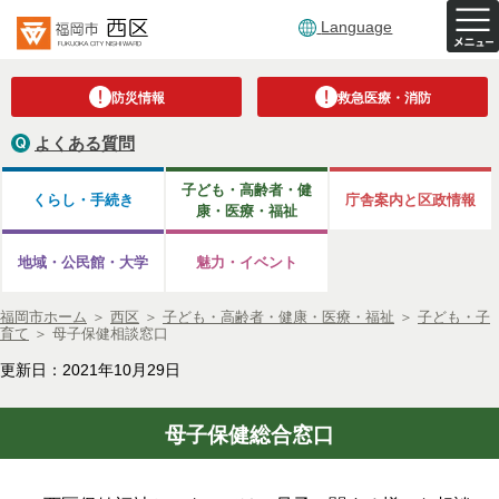
Language
防災情報
救急医療・消防
よくある質問
子ども・高齢者・健
くらし・手続き
庁舎案内と区政情報
康・医療・福祉
地域・公民館・大学
魅力・イベント
福岡市ホーム
＞
西区
＞
子ども・高齢者・健康・医療・福祉
＞
子ども・子
育て
＞
母子保健相談窓口
更新日：2021年10月29日
母子保健総合窓口