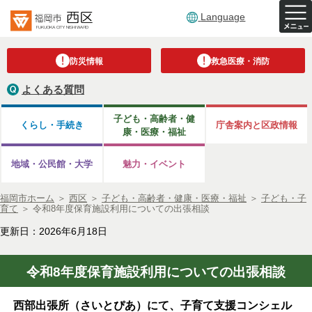
Language
防災情報
救急医療・消防
よくある質問
子ども・高齢者・健
くらし・手続き
庁舎案内と区政情報
康・医療・福祉
地域・公民館・大学
魅力・イベント
福岡市ホーム
＞
西区
＞
子ども・高齢者・健康・医療・福祉
＞
子ども・子
育て
＞
令和8年度保育施設利用についての出張相談
更新日：2026年6月18日
令和8年度保育施設利用についての出張相談
西部出張所（さいとぴあ）にて、子育て支援コンシェル