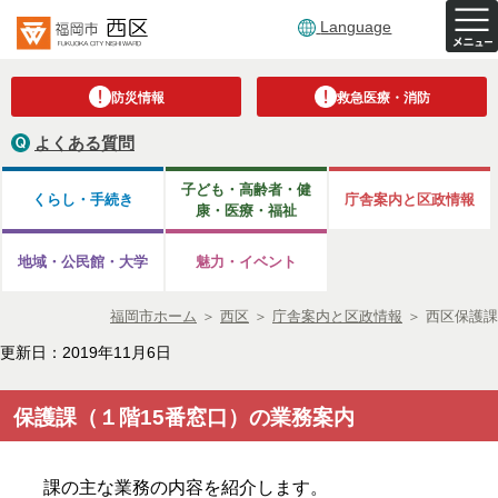
Language
防災情報
救急医療・消防
よくある質問
子ども・高齢者・健
くらし・手続き
庁舎案内と区政情報
康・医療・福祉
地域・公民館・大学
魅力・イベント
福岡市ホーム
＞
西区
＞
庁舎案内と区政情報
＞
西区保護課
更新日：2019年11月6日
保護課（１階15番窓口）の業務案内
課の主な業務の内容を紹介します。