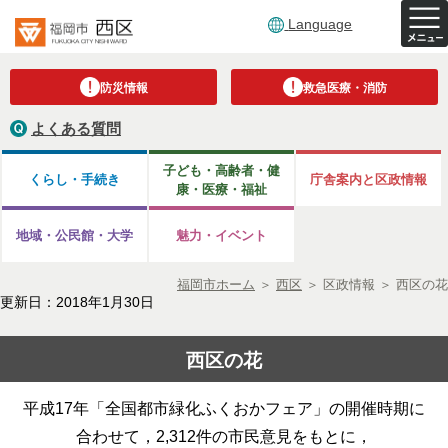
Language
防災情報
救急医療・消防
よくある質問
子ども・高齢者・健
くらし・手続き
庁舎案内と区政情報
康・医療・福祉
地域・公民館・大学
魅力・イベント
福岡市ホーム
＞
西区
＞
区政情報
＞
西区の花
更新日：2018年1月30日
西区の花
平成17年「全国都市緑化ふくおかフェア」の開催時期に
合わせて，2,312件の市民意見をもとに，