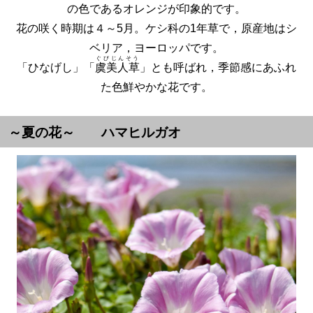
の色であるオレンジが印象的です。
花の咲く時期は４～5月。ケシ科の1年草で，原産地はシ
ベリア，ヨーロッパです。
ぐびじんそう
「ひなげし」「
虞美人草
」とも呼ばれ，季節感にあふれ
た色鮮やかな花です。
～夏の花～ ハマヒルガオ