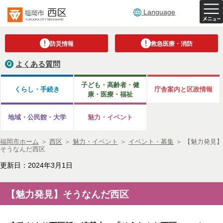
Language
防災情報
救急医療・消防
よくある質問
子ども・高齢者・健
くらし・手続き
庁舎案内と区政情報
康・医療・福祉
地域・公民館・大学
魅力・イベント
福岡市ホーム
＞
西区
＞
魅力・イベント
＞
イベント・募集
＞
【魅力発見】
そうなんだ西区
更新日：2024年3月1日
【魅力発見】そうなんだ西区