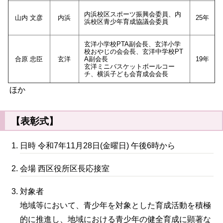
内浜校区スポーツ振興会委員、内
山内 文彦
内浜
25年
浜校区青少年育成協議会委員
玄洋小学校PTA副会長、玄洋小学
校おやじの会会長、玄洋中学校PT
合原 忠臣
玄洋
A副会長
19年
玄洋ミニバスケットボールコー
チ、横浜子ども会育成会会長
ほか
【表彰式】
日時 令和7年11月28日(金曜日) 午後6時から
会場 西区役所区長応接室
対象者
地域等において、青少年を対象とした育成活動を積極
的に推進し、地域における青少年の健全育成に顕著な