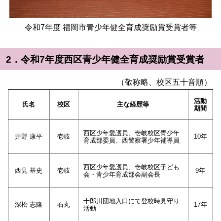
令和7年度 福岡市青少年健全育成奨励賞受賞者等
2．令和7年度西区青少年健全育成奨励賞受賞者
（敬称略、校区五十音順）
活動
氏名
校区
主な経歴等
期間
西区少年愛護員、
壱岐校区青少年
井野 康平
壱岐
10年
育成部委員、西警察署少年補導員
西区少年愛護員、壱岐校区子ども
西見 基史
壱岐
9年
会・青少年育成部会副会長
十郎川団地入口にて登校時見守り
深松 志隆
石丸
17年
活動