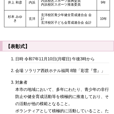
内浜校区スポーツ振興委員
井上 和彦
内浜
9年
内浜校区スポーツ推進委員
玄洋校区青少年健全育成連合会 会
杉本 みゆ
玄洋
計
10年
き
玄洋校区子ども会育成連合会 会計
【表彰式】
日時 令和7年11月10日(月曜日) 午後3時から
会場 ソラリア西鉄ホテル福岡 8階「彩雲『雪』」
対象者
本市の地域において、多年にわたり、青少年の非行
防止や健全育成活動等を積極的に推進しており、そ
の活動が他の模範となること。
ボランティアとして積極的に活動していること。た