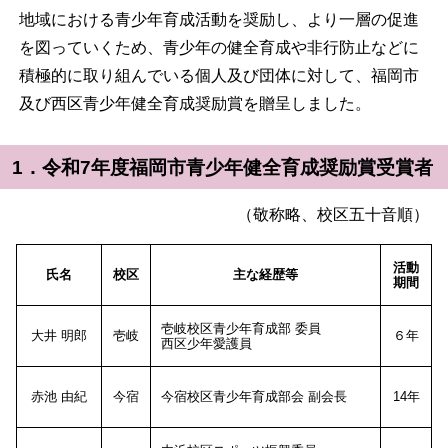
地域における青少年育成活動を奨励し、より一層の促進
を図っていくため、青少年の健全育成や非行防止などに
積極的に取り組んでいる個人及び団体に対して、福岡市
及び西区青少年健全育成奨励賞を贈呈しました。
1．令和7年度福岡市青少年健全育成奨励賞受賞者
（敬称略、校区五十音順）
活動
氏名
校区
主な経歴等
期間
壱岐校区青少年育成部 委員
大井 明郎
壱岐
６年
西区少年愛護員
赤池 由紀
今宿
今宿校区青少年育成部会 副会長
14年