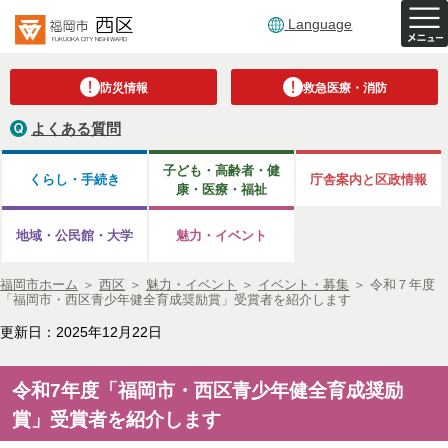
Language
防災情報
救急医療・消防
よくある質問
子ども・高齢者・健
くらし・手続き
庁舎案内と区政情報
康・医療・福祉
地域・公民館・大学
魅力・イベント
福岡市ホーム
＞
西区
＞
魅力・イベント
＞
イベント・募集
＞
令和７年度
「福岡市・西区青少年健全育成奨励賞」受賞者を紹介します
更新日：2025年12月22日
令和7年度「福岡市・西区青少年健全育成奨励
賞」受賞者を紹介します