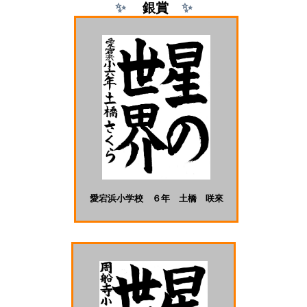
✨
銀
賞
✨
愛宕浜小学校 ６年 土橋 咲來