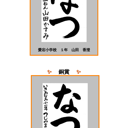
愛宕小学校 １年 山田 香澄
✨
銅
賞
✨