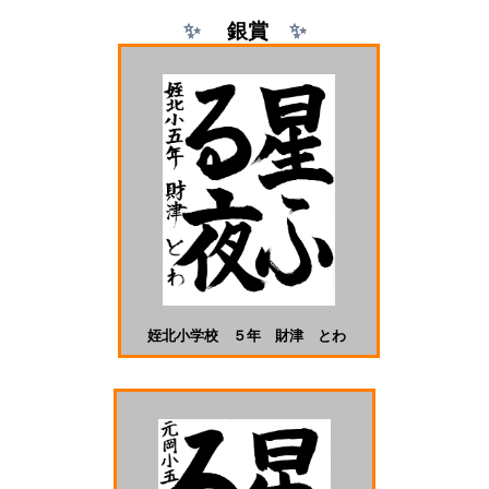
✨
銀
賞
✨
姪北小学校 ５年 財津 とわ