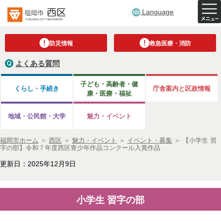
Language
防災情報
救急医療・消防
よくある質問
子ども・高齢者・健
くらし・手続き
庁舎案内と区政情報
康・医療・福祉
地域・公民館・大学
魅力・イベント
福岡市ホーム
＞
西区
＞
魅力・イベント
＞
イベント・募集
＞
【小学生 習
字の部】令和７年度西区青少年作品コンクール入賞作品
更新日：2025年12月9日
小学生 習字の部