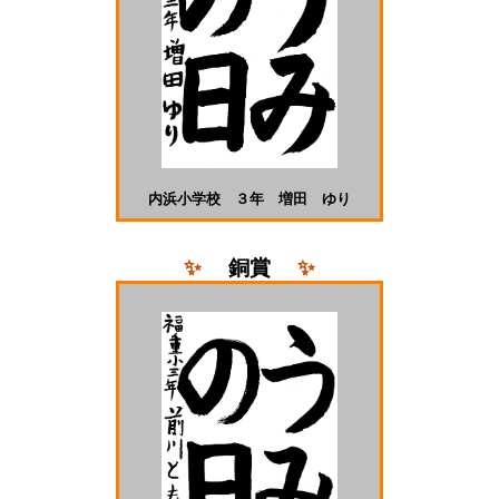
内浜小学校 ３年 増田 ゆり
✨
銅
賞
✨