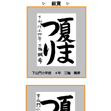
✨
銀
賞
✨
下山門小学校 ４年 三輪 颯希