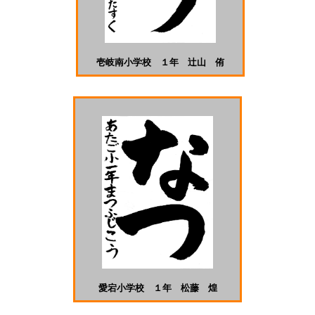
壱岐南小学校 １年 辻󠄀山 侑
愛宕小学校 １年 松藤 煌