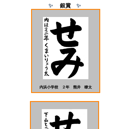
✨
銀
賞
✨
内浜小学校 ２年 熊井 瞭太