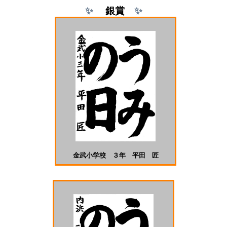
✨
銀
賞
✨
金武小学校 ３年 平田 匠