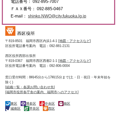
電話番号： 092-895-7007
ＦＡＸ番号： 092-885-0467
E-mail：
shinko.NWO@city.fukuoka.lg.jp
〒819-8501 福岡市西区内浜1-4-1 [
地図・アクセスなど
]
区役所電話番号案内 電話：092-881-2131
西区役所西部出張所
〒819-0367 福岡市西区西都2-1-1 [
地図・アクセスなど
]
区役所電話番号案内 電話：092-806-0004
窓口受付時間：8時45分から17時15分まで(土・日・祝日・年末年始を
除く)
[
組織一覧・各課お問い合わせ先
]
[
福岡市役所各庁舎の案内、福岡市へのアクセス
]
東区
博多区
中央区
南区
城南区
早良区
西区