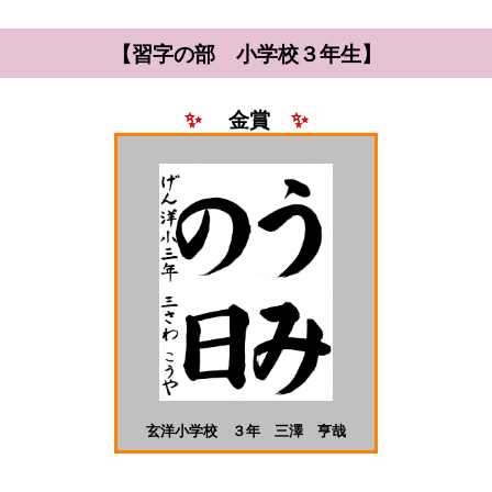
【習字の部 小学校３年生】
✨
金賞
✨
玄洋小学校 ３年 三澤 亨哉