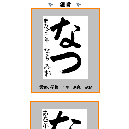
✨
銀
賞
✨
愛宕小学校 １年 奈良 みお