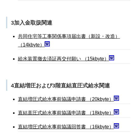
3加入金取扱関連
共同住宅等工事関係事項届出書（新設・改造）
（14kbyte）
給水装置撤去済証再交付願い （15kbyte）
4直結増圧および3階直結直圧式給水関連
直結増圧式給水事前協議申請書 （20kbyte）
直結直圧式給水事前協議申請書 （18kbyte）
直結増圧式給水事前協議回答書 （16kbyte）