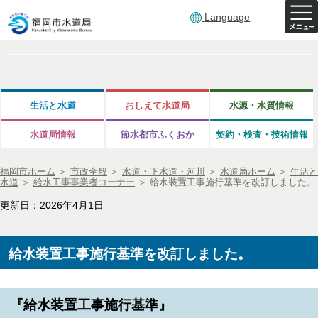
Language
生活と水道
おしえて水道局
水源・水質情報
水道局情報
節水都市ふくおか
契約・検査・技術情報
福岡市ホーム
＞
市政全般
＞
水道・下水道・河川
＞
水道局ホーム
＞
生活と
水道
＞
給水工事事業者コーナー
＞
給水装置工事施行基準を改訂しました。
更新日：2026年4月1日
給水装置工事施行基準を改訂しました。
『給水装置工事施行基準』