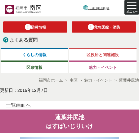
Language
防災情報
救急医療・消防
よくある質問
くらしの情報
区役所と関連施設
区政情報
魅力・イベント
福岡市ホーム
＞
南区
＞
魅力・イベント
＞
蓮葉井尻池
更新日：2015年12月7日
一覧画面へ
蓮葉井尻池
はすばいじりいけ