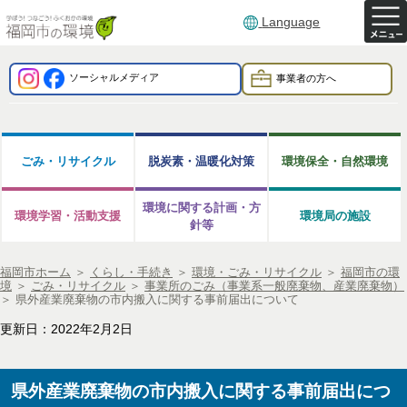
Language
ソーシャルメディア
事業者の方へ
ごみ・リサイクル
脱炭素・温暖化対策
環境保全・自然環境
環境に関する計画・方
環境学習・活動支援
環境局の施設
針等
福岡市ホーム
＞
くらし・手続き
＞
環境・ごみ・リサイクル
＞
福岡市の環
境
＞
ごみ・リサイクル
＞
事業所のごみ（事業系一般廃棄物、産業廃棄物）
＞
県外産業廃棄物の市内搬入に関する事前届出について
更新日：2022年2月2日
県外産業廃棄物の市内搬入に関する事前届出につ