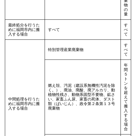
棄
物
の
量
最終処分を行うた
す
めに福岡市内に搬
すべて
べ
入する場合
て
す
特別管理産業廃棄物
べ
て
年
間
５
ト
ン
燃え殻、汚泥（建設系無機性汚泥を除
を
く。）、廃油、廃酸、廃アルカリ、動
超
植物性残さ、動物系固型不要物、鉱さ
え
中間処理を行うた
い、家畜ふん尿、家畜の死体、ダスト
て
めに福岡市内に搬
類（ばいじん）、政令第２条第１３号
搬
入する場合
廃棄物
入
す
る
場
合