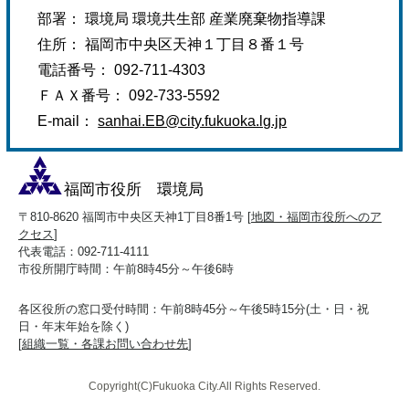
部署： 環境局 環境共生部 産業廃棄物指導課
住所： 福岡市中央区天神１丁目８番１号
電話番号： 092-711-4303
ＦＡＸ番号： 092-733-5592
E-mail：
sanhai.EB@city.fukuoka.lg.jp
福岡市役所 環境局
〒810-8620 福岡市中央区天神1丁目8番1号 [
地図・福岡市役所へのア
クセス
]
代表電話：092-711-4111
市役所開庁時間：午前8時45分～午後6時
各区役所の窓口受付時間：午前8時45分～午後5時15分(土・日・祝
日・年末年始を除く)
[
組織一覧・各課お問い合わせ先
]
Copyright(C)Fukuoka City.All Rights Reserved.