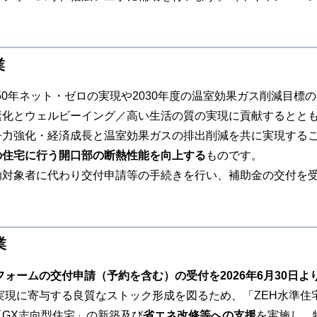
業
050年ネット・ゼロの実現や2030年度の温室効果ガス削減目標
素化とウェルビーイング／高い生活の質の実現に貢献するとと
争力強化・経済成長と温室効果ガスの排出削減を共に実現する
の住宅に行う開口部の断熱性能を向上する
ものです。
助対象者に代わり交付申請等の手続きを行い、補助金の交付を
業
フォームの交付申請（予約を含む）の受付を2026年6月30日よ
の実現に寄与する良質なストック形成を図るため、「ZEH水準
GX志向型住宅」の新築及び
省エネ改修等への支援
を実施し、