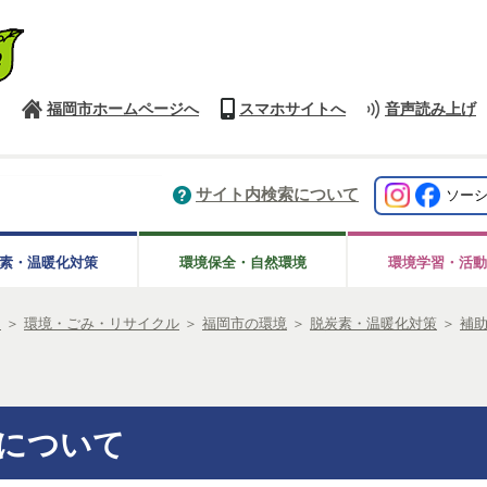
福岡市ホームページへ
スマホサイトへ
音声読み上げ
サイト内検索について
ソー
素・温暖化対策
環境保全・自然環境
環境学習・活動
き
＞
環境・ごみ・リサイクル
＞
福岡市の環境
＞
脱炭素・温暖化対策
＞
補
について