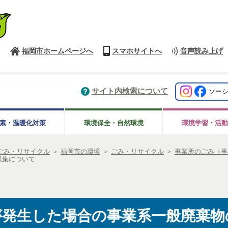
福岡市ホームページへ
スマホサイトへ
音声読み上げ
サイト内検索について
ソー
素・温暖化対策
環境保全・自然環境
環境学習・活動
ごみ・リサイクル
＞
福岡市の環境
＞
ごみ・リサイクル
＞
事業所のごみ（事
収集について
が発生した場合の事業系一般廃棄物