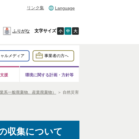
リンク集
Language
文字サイズ
ふりがな
小
中
大
シャルメディア
事業者の方へ
支援
環境に関する計画・方針等
業系一般廃棄物、産業廃棄物）
＞
自然災害
の収集について