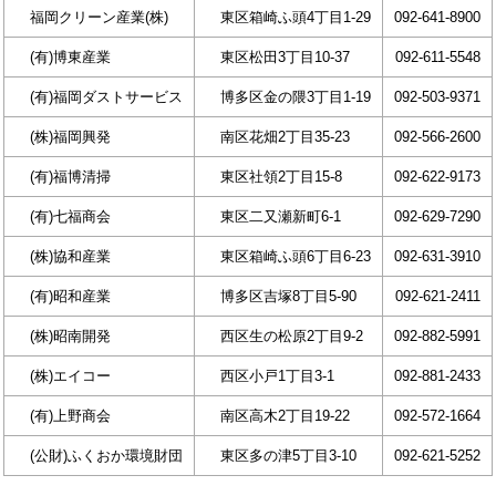
福岡クリーン産業(株)
東区箱崎ふ頭4丁目1-29
092-641-8900
(有)博東産業
東区松田3丁目10-37
092-611-5548
(有)福岡ダストサービス
博多区金の隈3丁目1-19
092-503-9371
(株)福岡興発
南区花畑2丁目35-23
092-566-2600
(有)福博清掃
東区社領2丁目15-8
092-622-9173
(有)七福商会
東区二又瀬新町6-1
092-629-7290
(株)協和産業
東区箱崎ふ頭6丁目6-23
092-631-3910
(有)昭和産業
博多区吉塚8丁目5-90
092-621-2411
(株)昭南開発
西区生の松原2丁目9-2
092-882-5991
(株)エイコー
西区小戸1丁目3-1
092-881-2433
(有)上野商会
南区高木2丁目19-22
092-572-1664
(公財)ふくおか環境財団
東区多の津5丁目3-10
092-621-5252