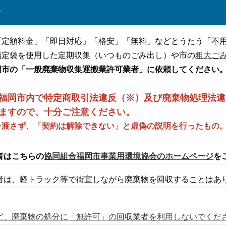
い
「定額料金」「即日対応」「格安」「無料」などとうたう「不
指定袋を使用した定期収集（いつものごみ出し）や市の
粗大ご
岡市の「一般廃棄物収集運搬業許可業者」に依頼してください
福岡市内で特定商取引法違反（※）及び廃棄物処理法違
ますので、十分ご注意ください。
を渡さず、「契約は解除できない」と虚偽の説明を行ったもの
者はこちらの
協同組合福岡市事業用環境協会のホームページ
を
者は、軽トラック等で街宣しながら廃棄物を回収することはあ
ど、廃棄物の処分に「無許可」の回収業者を利用しないでくだ