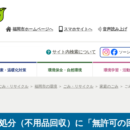
福岡市ホームページへ
スマホサイトへ
音声読み上げ
サイト内検索について
ソー
素・温暖化対策
環境保全・自然環境
環境学習・活動
ごみ・リサイクル
＞
福岡市の環境
＞
ごみ・リサイクル
＞
家庭のごみ
＞
ご
処分（不用品回収）に「無許可の