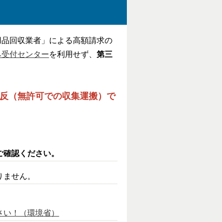
用品回収業者」による高額請求の
み受付センター
を利用せず、
第三
。
反（無許可での収集運搬）で
。
ご確認ください。
りません。
さい！（環境省）