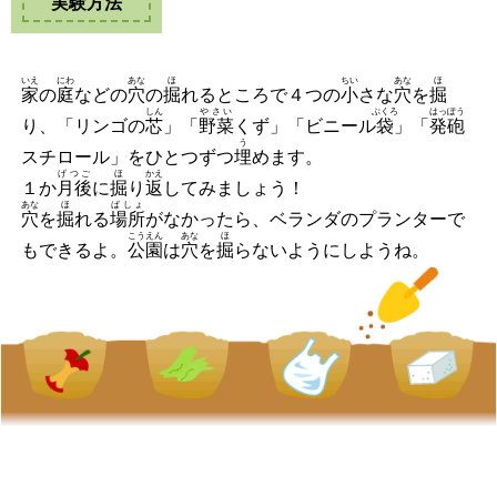
実験方法
いえ
にわ
あな
ほ
ちい
あな
ほ
家
の
庭
などの
穴
の
掘
れるところで４つの
小
さな
穴
を
掘
しん
やさい
ぶくろ
はっぽう
り、「リンゴの
芯
」「
野菜
くず」「ビニール
袋
」「
発砲
う
スチロール」をひとつずつ
埋
めます。
げつご
ほ
かえ
１か
月後
に
掘
り
返
してみましょう！
あな
ほ
ばしょ
穴
を
掘
れる
場所
がなかったら、ベランダのプランターで
こうえん
あな
ほ
もできるよ。
公園
は
穴
を
掘
らないようにしようね。