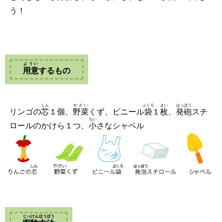
う！
ようい
用意
するもの
しん
やさい
ぶくろ
まい
はっぽう
リンゴの
芯
１個、
野菜
くず、ビニール
袋
１
枚
、
発砲
スチ
ちい
ロールのかけら１つ、
小
さなシャベル
じっけんほうほう