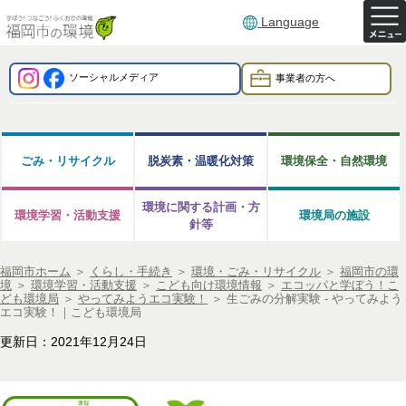
Language
ソーシャルメディア
事業者の方へ
ごみ・リサイクル
脱炭素・温暖化対策
環境保全・自然環境
環境に関する計画・方
環境学習・活動支援
環境局の施設
針等
福岡市ホーム
＞
くらし・手続き
＞
環境・ごみ・リサイクル
＞
福岡市の環
境
＞
環境学習・活動支援
＞
こども向け環境情報
＞
エコッパと学ぼう！こ
ども環境局
＞
やってみようエコ実験！
＞
生ごみの分解実験 - やってみよう
エコ実験！｜こども環境局
更新日：2021年12月24日