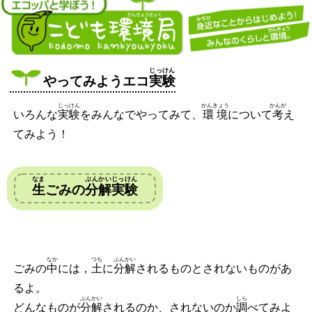
じっけん
やってみようエコ
実験
じっけん
かんきょう
かんが
いろんな
実験
をみんなでやってみて、
環境
について
考
え
てみよう！
なま
ぶんかいじっけん
生
ごみの
分解実験
なか
つち
ぶんかい
ごみの
中
には，
土
に
分解
されるものとされないものがあ
るよ。
ぶんかい
しら
どんなものが
分解
されるのか、されないのか
調
べてみよ