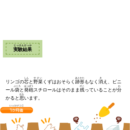
じっけんけっか
実験結果
しん
やさい
あとかた
き
リンゴの
芯
と
野菜
くずはおそらく
跡形
もなく
消
え、ビニ
ぶくろ
はっぽう
のこ
わ
ール
袋
と
発砲
スチロールはそのまま
残
っていることが
分
おも
かると
思
います。