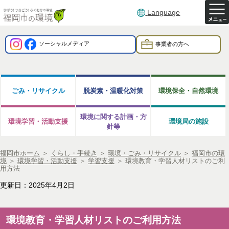
Language
ソーシャルメディア
事業者の方へ
ごみ・リサイクル
脱炭素・温暖化対策
環境保全・自然環境
環境に関する計画・方
環境学習・活動支援
環境局の施設
針等
福岡市ホーム
＞
くらし・手続き
＞
環境・ごみ・リサイクル
＞
福岡市の環
境
＞
環境学習・活動支援
＞
学習支援
＞
環境教育・学習人材リストのご利
用方法
更新日：2025年4月2日
環境教育・学習人材リストのご利用方法