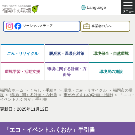
Language
ソーシャルメディア
事業者の方へ
ごみ・リサイクル
脱炭素・温暖化対策
環境保全・自然環境
環境に関する計画・方
環境学習・活動支援
環境局の施設
針等
福岡市ホーム
＞
くらし・手続き
＞
環境・ごみ・リサイクル
＞
福岡市の環
境
＞
環境に関する計画・方針等
＞
市がめざすもの(計画・指針)
＞
「エコ・
イベントふくおか」手引書
更新日：2025年11月12日
「エコ・イベントふくおか」手引書