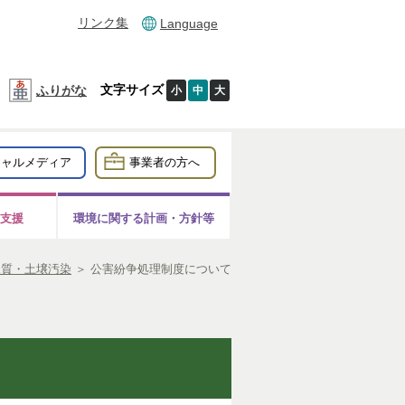
リンク集
Language
文字サイズ
ふりがな
小
中
大
シャルメディア
事業者の方へ
支援
環境に関する計画・方針等
水質・土壌汚染
＞
公害紛争処理制度について