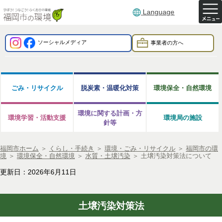
Language
ソーシャルメディア
事業者の方へ
ごみ・リサイクル
脱炭素・温暖化対策
環境保全・自然環境
環境に関する計画・方
環境学習・活動支援
環境局の施設
針等
福岡市ホーム
＞
くらし・手続き
＞
環境・ごみ・リサイクル
＞
福岡市の環
境
＞
環境保全・自然環境
＞
水質・土壌汚染
＞
土壌汚染対策法について
更新日：2026年6月11日
土壌汚染対策法