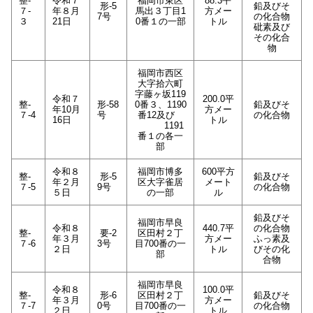
整-
令和７
福岡市東区
88.3平
形-5
鉛及びそ
７-
年８月
馬出３丁目1
方メー
7号
の化合物
３
21日
0番１の一部
トル
砒素及び
その化合
物
福岡市西区
大字拾六町
字藤ヶ坂119
令和７
200.0平
整-
形-58
0番３、1190
鉛及びそ
年10月
方メー
７-4
号
番12及び
の化合物
16日
トル
1191
番１の各一
部
令和８
福岡市博多
600平方
整-
形-5
鉛及びそ
年２月
区大字雀居
メート
７-5
9号
の化合物
５日
の一部
ル
鉛及びそ
福岡市早良
令和８
440.7平
の化合物
整-
要-2
区田村２丁
年３月
方メー
ふっ素及
７-6
3号
目700番の一
２日
トル
びその化
部
合物
福岡市早良
令和８
100.0平
整-
形-6
区田村２丁
鉛及びそ
年３月
方メー
７-7
0号
目700番の一
の化合物
２日
トル