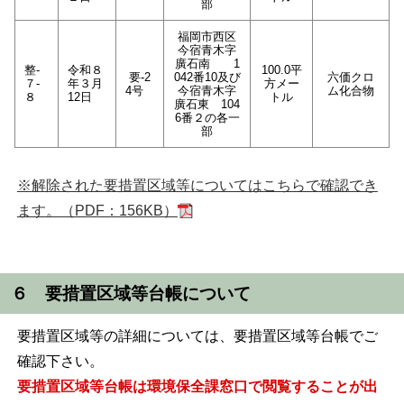
部
福岡市西区
今宿青木字
廣石南 1
整-
令和８
100.0平
要-2
042番10及び
六価クロ
７-
年３月
方メー
4号
今宿青木字
ム化合物
８
12日
トル
廣石東 104
6番２の各一
部
※解除された要措置区域等についてはこちらで確認でき
ます。（PDF：156KB）
６ 要措置区域等台帳について
要措置区域等の詳細については、要措置区域等台帳でご
確認下さい。
要措置区域等台帳は環境保全課窓口で閲覧することが出