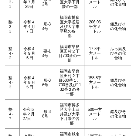
３-
年７月
区大字下月
メート
2号
の化合物
１
29日
隈の一部
ル
福岡市博多
整-
令和４
区大字雀居
206.06
形-3
鉛及びそ
３-
年４月
及び大字東
平方メ
4号
の化合物
３
７日
平尾の各一
ートル
部
福岡市早良
整-
令和４
17.8平
ふっ素及
要-1
区田村２丁
４-
年９月
方メー
びその化
4号
目700番の一
２
５日
トル
合物
部
福岡市早良
区田村２丁
整-
令和４
158.8平
形-3
目680番１、
鉛及びそ
４-
年９月
方メー
6号
700番及び11
の化合物
３
５日
トル
32番２の各
一部
福岡市博多
整-
令和５
区大字上臼
500平方
形-3
鉛及びそ
４-
年２月
井及び大字
メート
8号
の化合物
７
27日
下月隈の各
ル
一部
福岡市城南