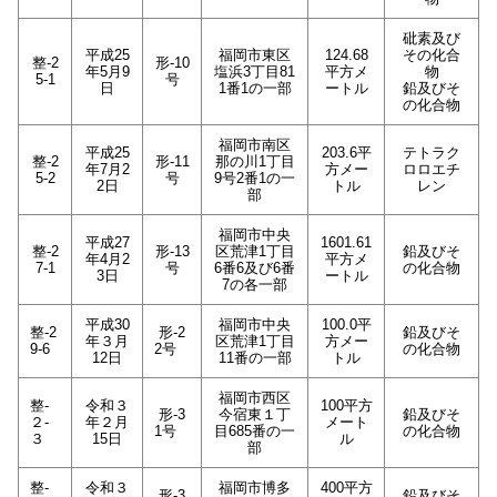
砒素及び
平成25
福岡市東区
124.68
その化合
整-2
形-10
年5月9
塩浜3丁目81
平方メ
物
5-1
号
日
1番1の一部
ートル
鉛及びそ
の化合物
福岡市南区
平成25
203.6平
テトラク
整-2
形-11
那の川1丁目
年7月2
方メー
ロロエチ
5-2
号
9号2番1の一
2日
トル
レン
部
福岡市中央
平成27
1601.61
整-2
形-13
区荒津1丁目
鉛及びそ
年4月2
平方メ
7-1
号
6番6及び6番
の化合物
3日
ートル
7の各一部
平成30
福岡市中央
100.0平
整-2
形-2
鉛及びそ
年３月
区荒津1丁目
方メー
9-6
2号
の化合物
12日
11番の一部
トル
福岡市西区
整-
令和３
100平方
形-3
今宿東１丁
鉛及びそ
２-
年２月
メート
1号
目685番の一
の化合物
３
15日
ル
部
整-
令和３
福岡市博多
400平方
形-3
鉛及びそ