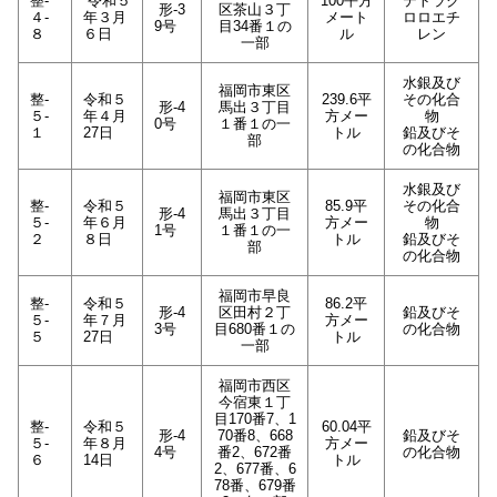
整-
令和５
100平方
テトラク
形-3
区茶山３丁
４-
年３月
メート
ロロエチ
9号
目34番１の
８
６日
ル
レン
一部
水銀及び
福岡市東区
整-
令和５
239.6平
その化合
形-4
馬出３丁目
５-
年４月
方メー
物
0号
１番１の一
１
27日
トル
鉛及びそ
部
の化合物
水銀及び
福岡市東区
整-
令和５
85.9平
その化合
形-4
馬出３丁目
５-
年６月
方メー
物
1号
１番１の一
２
８日
トル
鉛及びそ
部
の化合物
福岡市早良
整-
令和５
86.2平
形-4
区田村２丁
鉛及びそ
５-
年７月
方メー
3号
目680番１の
の化合物
５
27日
トル
一部
福岡市西区
今宿東１丁
目170番7、1
整-
令和５
60.04平
形-4
70番8、668
鉛及びそ
５-
年８月
方メー
4号
番2、672番
の化合物
６
14日
トル
2、677番、6
78番、679番