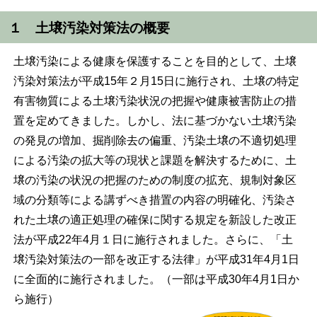
１ 土壌汚染対策法の概要
土壌汚染による健康を保護することを目的として、土壌
汚染対策法が平成15年２月15日に施行され、土壌の特定
有害物質による土壌汚染状況の把握や健康被害防止の措
置を定めてきました。しかし、法に基づかない土壌汚染
の発見の増加、掘削除去の偏重、汚染土壌の不適切処理
による汚染の拡大等の現状と課題を解決するために、土
壌の汚染の状況の把握のための制度の拡充、規制対象区
域の分類等による講ずべき措置の内容の明確化、汚染さ
れた土壌の適正処理の確保に関する規定を新設した改正
法が平成22年4月１日に施行されました。さらに、「土
壌汚染対策法の一部を改正する法律」が平成31年4月1日
に全面的に施行されました。（一部は平成30年4月1日か
ら施行）