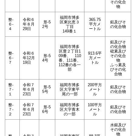
その化合
物
福岡市博多
整-
令和６
365.75
形-5
区東比恵３
鉛及びそ
６-
年８月
平方メ
2号
丁目
の化合物
４
29日
ートル
149番１
鉛及びそ
福岡市博多
の化合物
区豊２丁目1
砒素及び
整-
令和６
913.6平
形-5
09番、 110
その化合
６-
年12月
方メー
4号
番、111番、
物
７
19日
トル
112番の各一
ふっ素及
部
びその化
合物
整-
令和７
福岡市博多
200平方
形-5
鉛及びそ
７-
年６月
区大字東平
メート
5号
の化合物
１
23日
尾の一部
ル
整-
令和７
福岡市博多
100平方
形-5
鉛及びそ
７-
年６月
区大字青木
メート
6号
の化合物
２
23日
の一部
ル
水銀及び
その化合
物