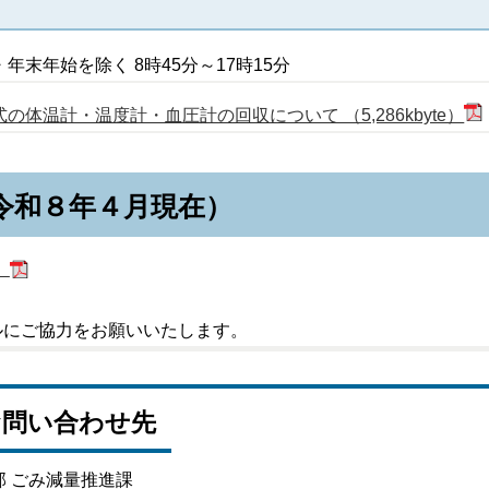
末年始を除く 8時45分～17時15分
の体温計・温度計・血圧計の回収について （5,286kbyte）
令和８年４月現在）
）
ルにご協力をお願いいたします。
お問い合わせ先
部 ごみ減量推進課