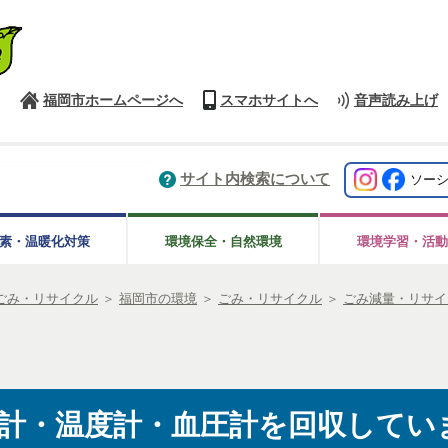
福岡市ホームページへ
スマホサイトへ
音声読み上げ
サイト内検索について
ソー
素・温暖化対策
環境保全・自然環境
環境学習・活動
ごみ・リサイクル
＞
福岡市の環境
＞
ごみ・リサイクル
＞
ごみ減量・リサイ
計・温度計・血圧計を回収してい