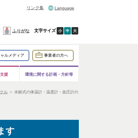
リンク集
Language
文字サイズ
ふりがな
小
中
大
シャルメディア
事業者の方へ
支援
環境に関する計画・方針等
クル
＞
水銀式の体温計・温度計・血圧計の
ます