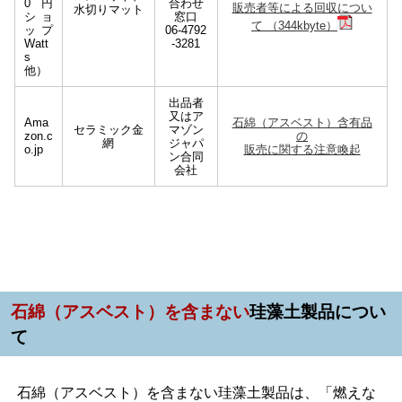
0円
合わせ
販売者等による回収につい
水切りマット
ショ
窓口
て （344kbyte）
ップ
06-4792
Watt
-3281
s
他）
出品者
又はア
Ama
石綿（アスベスト）含有品
セラミック金
マゾン
zon.c
の
網
ジャパ
o.jp
販売に関する注意喚起
ン合同
会社
石
綿（アスベスト）を含まない
珪藻土製品につい
て
石綿（アスベスト）を含まない珪藻土製品は、「燃えな