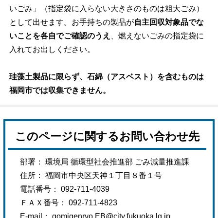
いごみ」（指定袋に入らない大きさのものは粗大ごみ）
として出せます。お手持ちの製品が
自主回収対象品でな
いことを各自でご確認のうえ
、燃えないごみの指定袋に
入れてお出しください。
珪藻土製品に限らず、石綿（アスベスト）を含むものは
福岡市では収集できません。
このページに関するお問い合わせ先
部署： 環境局 循環型社会推進部 ごみ減量推進課
住所： 福岡市中央区天神１丁目８番１号
電話番号： 092-711-4039
ＦＡＸ番号： 092-711-4823
E-mail：
gomigenryo.EB@city.fukuoka.lg.jp