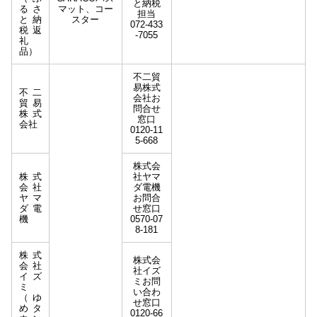
と納税
るさ
マット、コー
担当
と納
スター
072-433
税返
-7055
礼
品）
不二貿
易株式
不⼆
会社お
貿易
問合せ
株式
窓口
会社
0120-11
5-668
株式会
株式
社ヤマ
会社
ダ電機
ヤマ
お問合
ダ電
せ窓⼝
機
0570-07
8-181
株式
株式会
会社
社イズ
イズ
ミお問
ミ
い合わ
（ゆ
せ窓口
めタ
0120-66