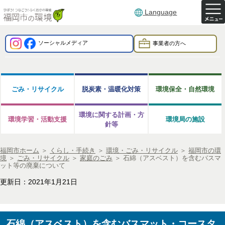
Language
ソーシャルメディア
事業者の方へ
ごみ・リサイクル
脱炭素・温暖化対策
環境保全・自然環境
環境に関する計画・方
環境学習・活動支援
環境局の施設
針等
福岡市ホーム
＞
くらし・手続き
＞
環境・ごみ・リサイクル
＞
福岡市の環
境
＞
ごみ・リサイクル
＞
家庭のごみ
＞
石綿（アスベスト）を含むバスマ
ット等の廃棄について
更新日：2021年1月21日
石綿（アスベスト）を含むバスマット・コースタ