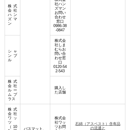
社ハン
株式
ズマン
会社
お問い
ハン
合わせ
ズマ
窓口
ン
0986-38
-0847
株式会
社しま
むらお
シャ
問い合
ンブ
わせ窓
ル
口
0120-54
2-543
株式
会社
購入し
ルー
た店舗
ムプ
ラス
株式
会社
ワッ
株式会
ツ
社ワッ
石綿（アスベスト）含有品
（10
ツお問
の流通と
バスマット、