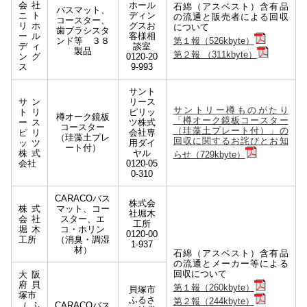
会社
ホール
石綿（アスベスト）含有品
バスマット、
ニト
ディン
の流通と販売者による回収
コースター、
リホ
グスお
について
歯ブラシスタ
ール
客様相
ンド等 ３８
第１報（526kbyte）
ディ
談室
製品
第２報 （311kbyte）
ング
0120-20
ス
9-993
サント
サン
リース
サントリー樽ものがたり
トリ
ピリッ
樽オーク鏡板
「樽オーク鏡板コースター
ース
ツ株式
コースター
（珪藻土プレート付）」の
ピリ
会社専
（珪藻土プレ
回収に関するお詫びとお知
ッツ
用ダイ
ート付）
株式
ヤル
らせ（729kbyte）
会社
0120-05
0-310
CARACOバス
株式会
株式
マット、コー
社堀木
会社
スター、エ
工所
堀木
コ・ホリン
0120-00
工所
（消臭・調湿
1-937
材）
石綿（アスベスト）含有品
の流通とメーカー等による
回収について
大阪
府貝
第１報（260kbyte）
貝塚市
塚市
ふるさ
第２報（244kbyte）
（ふ
CARACOバス