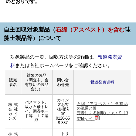
のとおりです。
自主回収対象製品（
石綿（アスベスト）を含む
珪
藻土製品等）について
対象製品の一覧、回収方法等の詳細は、
報道発表資
料
または各社ホームページ
をご確認ください。
対象の製品
販売
（調査中、含
問い合
報道発表資料
者名
有疑いの製品
わせ先
含む）
カイン
バスマット、
石綿（アスベスト）含有品
株式
ズお客
吸水石鹸トレ
の流通と販
会社
様相談
イ、調湿ボー
売者による回収について（9
カイ
室
ド等 １７製
ンズ
0120-65
37kbyte）
品
9-337
株式
ニトリ