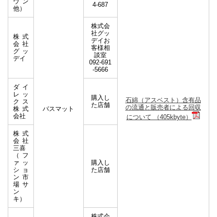
ウン
4-687
他）
株式会
社グッ
株式
デイお
会社
客様相
グッ
談室
デイ
092-691
-5666
ダイ
レッ
購入し
⽯綿（アスベスト）含有品
クス
た店舗
の流通と販売者による回収
株式
バスマット
会社
について （405kbyte）
株式
会社
三喜
（フ
ァッ
購入し
ショ
た店舗
ン市
場サ
ン
キ）
株式会