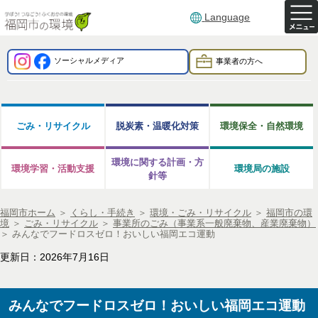
Language
ソーシャルメディア
事業者の方へ
ごみ・リサイクル
脱炭素・温暖化対策
環境保全・自然環境
環境に関する計画・方
環境学習・活動支援
環境局の施設
針等
福岡市ホーム
＞
くらし・手続き
＞
環境・ごみ・リサイクル
＞
福岡市の環
境
＞
ごみ・リサイクル
＞
事業所のごみ（事業系一般廃棄物、産業廃棄物）
＞
みんなでフードロスゼロ！おいしい福岡エコ運動
更新日：2026年7月16日
みんなでフードロスゼロ！おいしい福岡エコ運動