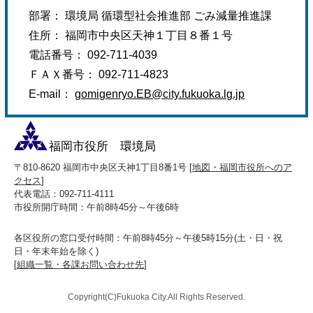
部署： 環境局 循環型社会推進部 ごみ減量推進課
住所： 福岡市中央区天神１丁目８番１号
電話番号： 092-711-4039
ＦＡＸ番号： 092-711-4823
E-mail：
gomigenryo.EB@city.fukuoka.lg.jp
福岡市役所 環境局
〒810-8620 福岡市中央区天神1丁目8番1号 [
地図・福岡市役所へのア
クセス
]
代表電話：092-711-4111
市役所開庁時間：午前8時45分～午後6時
各区役所の窓口受付時間：午前8時45分～午後5時15分(土・日・祝
日・年末年始を除く)
[
組織一覧・各課お問い合わせ先
]
Copyright(C)Fukuoka City.All Rights Reserved.