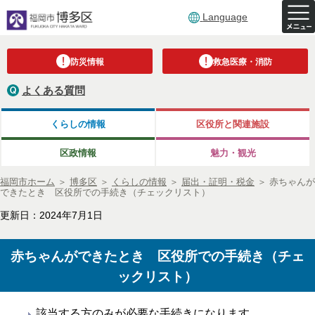
Language
防災情報
救急医療・消防
よくある質問
くらしの情報
区役所と関連施設
区政情報
魅力・観光
福岡市ホーム
＞
博多区
＞
くらしの情報
＞
届出・証明・税金
＞
赤ちゃんが
できたとき 区役所での手続き（チェックリスト）
更新日：2024年7月1日
赤ちゃんができたとき 区役所での手続き（チェ
ックリスト）
該当する方のみが必要な手続きになります。