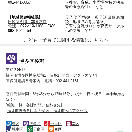
092-441-0057
（養育、育成、小児慢性特定疾患
等の医療給付） など
【地域保健福祉課】
母子訪問指導、母子巡回健康相
区役所６階 30番窓口
談、地域での育児講座、
電話・092-419-1100 FAX・
子育て交流サロンや育児サークル
092-402-1169
への支援 など
こども・子育てに関する情報はこちらへ
〒812-8512
福岡市博多区博多駅前2丁目8-1 [
地図・アクセスなど
]
区役所電話番号案内 電話：092-441-2131
窓口受付時間：8時45分から17時15分まで(土・日・祝日・年末年始を
除く)
[
組織一覧・各課お問い合わせ先
]
[
福岡市役所各庁舎の案内、福岡市へのアクセス
]
東区
博多区
中央区
南区
城南区
早良区
西区