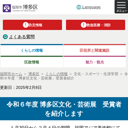
Language
防災情報
救急医療・消防
よくある質問
くらしの情報
区役所と関連施設
区政情報
魅力・観光
福岡市ホーム
＞
博多区
＞
くらしの情報
＞
文化・スポーツ・生涯学習
＞
令
和６年度「博多区文化・芸術展」受賞者紹介
更新日：2025年2月8日
令和６年度 博多区文化・芸術展 受賞者
を紹介します
１月30日から２月４日の期間、福岡アジア美術館にて