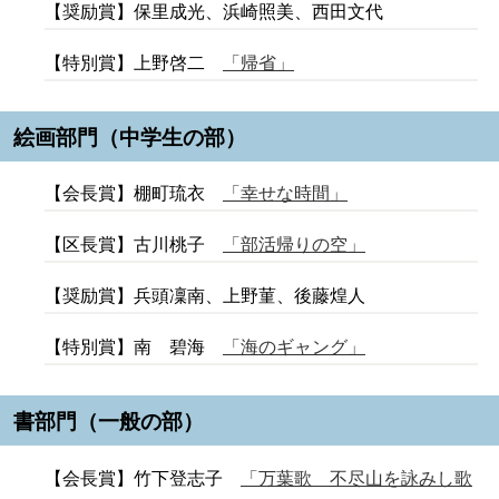
【奨励賞】保里成光、浜崎照美、西田文代
【特別賞】上野啓二
「帰省」
絵画部門（中学生の部）
【会長賞】棚町琉衣
「幸せな時間」
【区長賞】古川桃子
「部活帰りの空」
【奨励賞】兵頭凜南、上野菫、後藤煌人
【特別賞】南 碧海
「海のギャング」
書部門（一般の部）
【会長賞】竹下登志子
「万葉歌 不尽山を詠みし歌