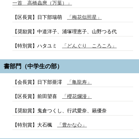
一首 高橋蟲麿（万葉）」
【区長賞】日下部瑞萌
「梅花似照星」
【奨励賞】中道洋子、浦塚理恵子、山野つる代
【特別賞】ハタユミ
「どんぐり ころころ」
書部門（中学生の部）
【会長賞】日下部亜澪
「亀龍寿」
【区長賞】前田望喜
「櫻花爛漫」
【奨励賞】鬼倉つくし、行武愛奈、籟優奈
【特別賞】大石楓
「豊かな心」