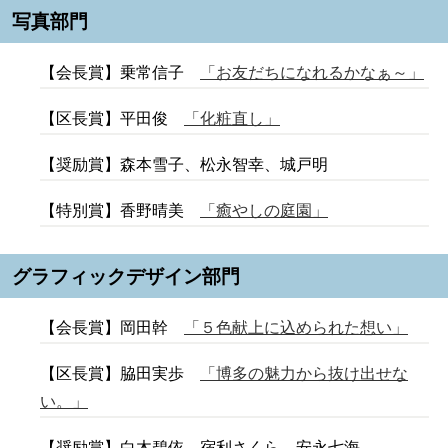
写真部門
【会長賞】乗常信子
「お友だちになれるかなぁ～」
【区長賞】平田俊
「化粧直し」
【奨励賞】森本雪子、松永智幸、城戸明
【特別賞】香野晴美
「癒やしの庭園」
グラフィックデザイン部門
【会長賞】岡田幹
「５色献上に込められた想い」
【区長賞】脇田実歩
「博多の魅力から抜け出せな
い。」
【奨励賞】白木碧依、宿利さくら、安永七海