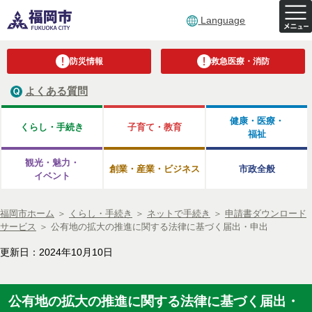
Language
防災情報
救急医療・消防
よくある質問
健康・医療・
くらし・手続き
子育て・教育
福祉
観光・魅力・
創業・産業・ビジネス
市政全般
イベント
福岡市ホーム
＞
くらし・手続き
＞
ネットで手続き
＞
申請書ダウンロード
サービス
＞
公有地の拡大の推進に関する法律に基づく届出・申出
更新日：2024年10月10日
公有地の拡大の推進に関する法律に基づく届出・