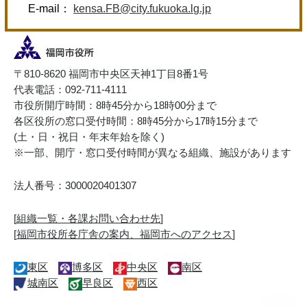
E-mail：
kensa.FB@city.fukuoka.lg.jp
〒810-8620 福岡市中央区天神1丁目8番1号
代表電話：092-711-4111
市役所開庁時間：8時45分から18時00分まで
各区役所の窓口受付時間：8時45分から17時15分まで
(土・日・祝日・年末年始を除く)
※一部、開庁・窓口受付時間が異なる組織、施設があります
法人番号：3000020401307
[
組織一覧・各課お問い合わせ先
]
[
福岡市役所各庁舎の案内、福岡市へのアクセス
]
東区
博多区
中央区
南区
城南区
早良区
西区