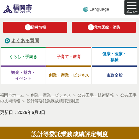
Language
防災情報
救急医療・消防
よくある質問
健康・医療・
くらし・手続き
子育て・教育
福祉
観光・魅力・
創業・産業・ビジネス
市政全般
イベント
福岡市ホーム
＞
創業・産業・ビジネス
＞
公共工事・技術情報
＞
公共工事
の技術情報
＞
設計等委託業務成績評定制度
更新日：2026年6月3日
設計等委託業務成績評定制度