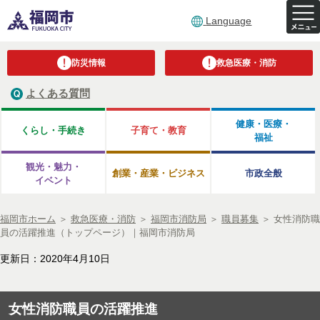
Language
防災情報
救急医療・消防
よくある質問
健康・医療・
くらし・手続き
子育て・教育
福祉
観光・魅力・
創業・産業・ビジネス
市政全般
イベント
福岡市ホーム
＞
救急医療・消防
＞
福岡市消防局
＞
職員募集
＞
女性消防職
員の活躍推進（トップページ）｜福岡市消防局
更新日：2020年4月10日
女性消防職員の活躍推進