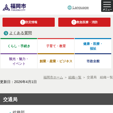
Language
防災情報
救急医療・消防
よくある質問
健康・医療・
くらし・手続き
子育て・教育
福祉
観光・魅力・
創業・産業・ビジネス
市政全般
イベント
福岡市ホーム
＞
組織一覧
＞
交通局 組織一覧
更新日：2026年4月1日
交通局
総務部