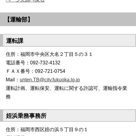
【運輸部】
運転課
住所：福岡市中央区大名２丁目５の３１
電話番号：092-732-4132
ＦＡＸ番号：092-721-0754
Mail：
unten.TB@city.fukuoka.lg.jp
運転計画、運転保安、運転に関する許認可、運輸指令業
務
姪浜乗務事務所
住所：福岡市西区姪の浜５丁目９の１